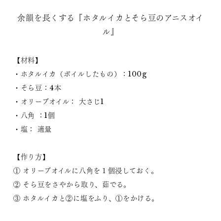
余韻を長くする『ホタルイカとそら豆のアニスオイ
ル』
【材料】
・ホタルイカ（ボイルしたもの）：100g
・そら豆：4本
・オリーブオイル： 大さじ1
・八角 ：1個
・塩： 適量
【作り方】
① オリーブオイルに八角を１個浸しておく。
② そら豆をさやから取り、茹でる。
③ ホタルイカと②に塩をふり、①をかける。