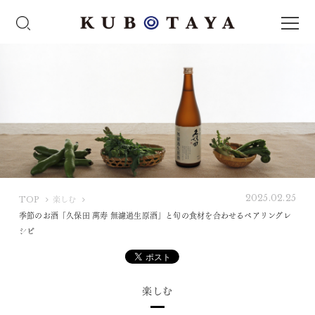
2025.02.25
K
TOP
楽しむ
U
季節のお酒「久保田 萬寿 無濾過生原酒」と旬の食材を合わせるペアリングレ
B
シピ
O
T
A
楽しむ
Y
A