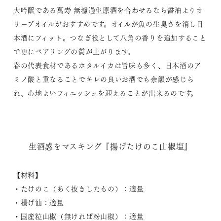
大吟醸である萬寿 無濾過生原酒を合わせるなら醤油よりオ
リーブオイルがおすすめです。オイルが魚の生臭さを消し日
本酒にフィット。つなぎ役として八角の香りを追加すること
で更にペアリングの質が上がります。
春の代表食材であるホタルイカは旨味も多く、日本酒のア
ミノ酸と重なることでキレの良いお酒でも余韻が感じら
れ、心地よいフィニッシュを迎えることが出来るのです。
生酒感をマスキング『揚げたけのこ山椒塩』
【材料】
・たけのこ（あく抜きしたもの）：適量
・揚げ油：適量
・国産粒山椒（無ければ粉山椒）：適量