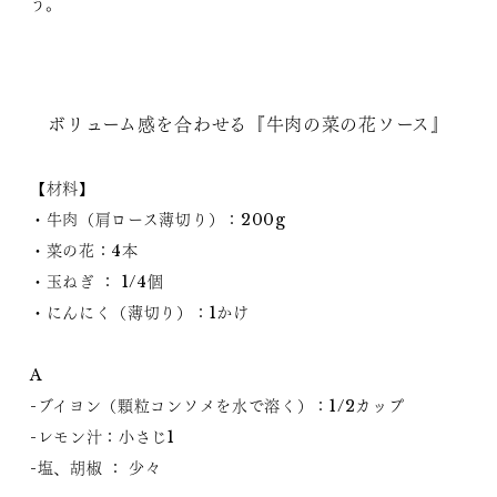
う。
ボリューム感を合わせる『牛肉の菜の花ソース』
【材料】
・牛肉（肩ロース薄切り）：200g
・菜の花：4本
・玉ねぎ ： 1/4個
・にんにく（薄切り）：1かけ
A
-ブイヨン（顆粒コンソメを水で溶く）：1/2カップ
-レモン汁：小さじ1
-塩、胡椒 ： 少々