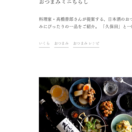
おつまみミニちらし
料理家・高橋善郎さんが提案する、日本酒のお
みにぴったりの一品をご紹介。 「久保田」と一
に、ご自宅での上質なひとときをお楽しみくだ
い。
いくら
おつまみ
おつまみ レシピ