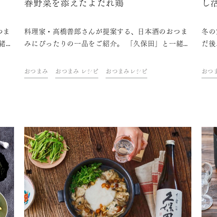
春野菜を添えたよだれ鶏
し
つま
料理家・高橋善郎さんが提案する、日本酒のおつま
冬の
緒
みにぴったりの一品をご紹介。 「久保田」と一緒
だ後
さ
に、ご自宅での上質なひとときをお楽しみくださ
う事
い。
ただ
おつまみ
おつまみ レシピ
おつまみレシピ
おつ
リン
た、
しま
美味