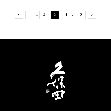
1
2
3
4
8
...
...