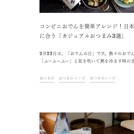
コンビニおでんを簡単アレンジ！日
に合う「カジュアルおつまみ3選」
2月22日は、「おでんの日」です。熱々のおで
「ふーふーふー」と息を吹いて熱を冷ます時の
ちなんで制定された記念日です。冬の定番料理
り、スーパーやコンビニで少量から購入可能な
おつまみ
おつまみ レシピ
おつまみレシピ
んは、おつまみにも打って付け。今回は、ドリ
&フードクリエイター・青山金魚さんが考えた
ンビニおでんのアレンジおつまみレシピをご紹
ます。パパっと作れる絶品おつまみを、日本酒
もに楽しんでみませんか。