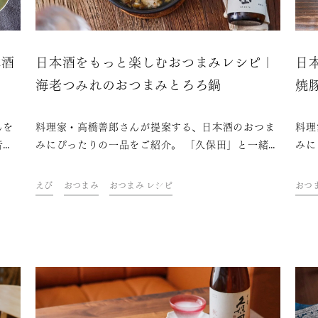
本酒
日本酒をもっと楽しむおつまみレシピ｜
日
海老つみれのおつまみとろろ鍋
焼
んを
料理家・高橋善郎さんが提案する、日本酒のおつま
料理
音に
みにぴったりの一品をご紹介。 「久保田」と一緒
みに
であ
に、ご自宅での上質なひとときをお楽しみくださ
に、
おで
い。
い。
えび
おつまみ
おつまみ レシピ
おつ
ンク
、コ
介し
とと