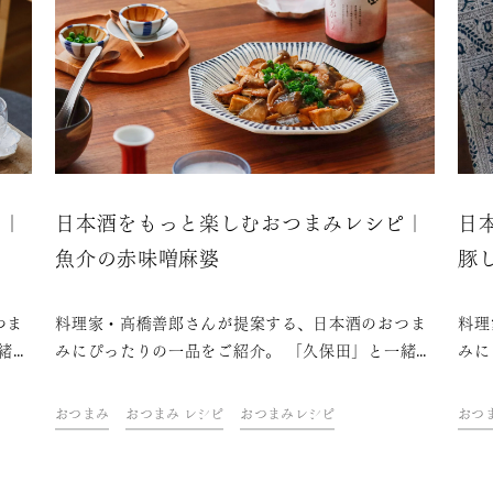
ピ｜
日本酒をもっと楽しむおつまみレシピ｜
日
魚介の赤味噌麻婆
豚
つま
料理家・高橋善郎さんが提案する、日本酒のおつま
料理
緒
みにぴったりの一品をご紹介。 「久保田」と一緒
みに
さ
に、ご自宅での上質なひとときをお楽しみくださ
に、
い。
い。
おつまみ
おつまみ レシピ
おつまみレシピ
おつ