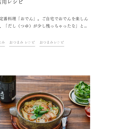
活用レシピ
定番料理「おでん」。ご自宅でおでんを楽しん
、「だし（つゆ）が少し残っちゃったな」とい
はありませんか？具材の旨味もぎゅっと凝縮し
しだからこそ、活用しない手はありません。ド
まみ
おつまみ レシピ
おつまみレシピ
ク&フードクリエイター・青山金魚さんが考え
コンビニのおでんだしを使ったレシピをご紹介
す。おでんだしの魅力が深まり、ほっと温まる
しさに出会えます。