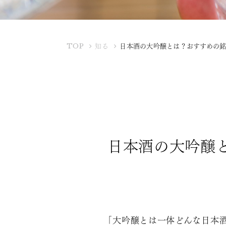
K
TOP
知る
日本酒の大吟醸とは？おすすめの
U
B
O
T
A
Y
A
日本酒の大吟醸
「大吟醸とは一体どんな日本