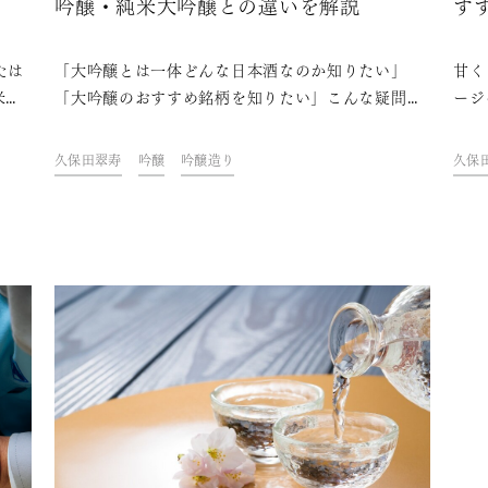
吟醸・純米大吟醸との違いを解説
す
たは
「大吟醸とは一体どんな日本酒なのか知りたい」
甘く
米と
「大吟醸のおすすめ銘柄を知りたい」こんな疑問を
ージ
香り
お持ちの方も多いと思います。日本酒には様々な種
う製
の？
類があり、大吟醸とは特定名称酒に分類される日本
詳し
久保田翠寿
吟醸
吟醸造り
久保
いま
酒の一つです。この記事では、大吟醸とはどういう
うか
お酒か、吟醸との違いや味わい・香りの特徴から、
てお
大吟醸の美味しい飲み方やおすすめの銘柄まで紹介
詳し
します。