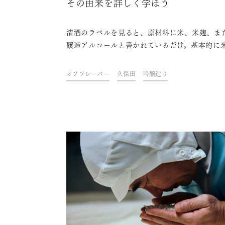
その由来を詳しく学ぼう
清酒のラベルを見ると、原材料に米、米麹、ま
醸造アルコールと書かれているだけ。基本的に
麹と水で造られる清酒ですが、実際には様々な
を持っています。日本酒にはどんな香りがある
オフフレーバー
久保田
吟醸造り
それは何故？そんな疑問に答えていきたいと思
す。