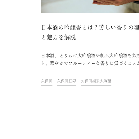
日本酒の吟醸香とは？芳しい香りの
と魅力を解説
日本酒、とりわけ大吟醸酒や純米大吟醸酒を飲
と、華やかでフルーティーな香りに気づくこと
ります。こうした香りは吟醸香（ぎんじょうか
呼ばれていますが、米を原料とする日本酒なの
久保田
久保田紅寿
久保田純米大吟醸
うしてフルーツのような香りがするのか、疑問
う人もいるでしょう。この記事では、吟醸香が
れる理由やその特徴をわかりやすく解説。さら
芳しい吟醸香で人気の日本酒をあわせてご紹介
す。