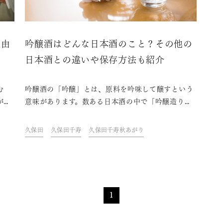
理由
吟醸酒はどんな日本酒のこと？その他の
日本酒との違いや保存方法も紹介
む
吟醸酒の「吟醸」とは、原料を吟味して醸すという
があ
意味があります。数ある日本酒の中で「吟醸造り」
）と
という特徴的な製法を用いる吟醸酒は、いったいど
にど
んなお酒なのでしょうか。本記事では、吟醸酒の要
久保田
久保田千寿
久保田千寿秋あがり
に思
件や純米酒や本醸造酒との違い、適切な保存方法な
生ま
どを紹介します。吟醸酒の特徴や味わい方を知り、
に、
奥深い日本酒の世界をより楽しみましょう。
しま
1