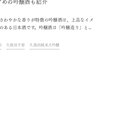
すめの吟醸酒も紹介
さわやかな香りが特徴の吟醸酒は、上品なイメ
のある日本酒です。吟醸酒は「吟醸造り」とい
法で造られていますが、飲んだことがあっても
くは知らないという人も多いのではないでしょ
田
久保田千寿
久保田純米大吟醸
。この記事では、素材や製造方法などを吟味し
いしい日本酒を造り出す「吟醸造り」について
くご紹介していきます。