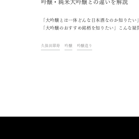
吟醸・純米大吟醸との違いを解説
「大吟醸とは一体どんな日本酒なのか知りたい
「大吟醸のおすすめ銘柄を知りたい」こんな疑
お持ちの方も多いと思います。日本酒には様々
類があり、大吟醸とは特定名称酒に分類される
久保田翠寿
吟醸
吟醸造り
酒の一つです。この記事では、大吟醸とはどう
お酒か、吟醸との違いや味わい・香りの特徴か
大吟醸の美味しい飲み方やおすすめの銘柄まで
します。