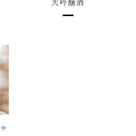
大吟醸酒
柄や