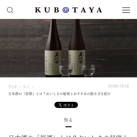
2026.01.14
K
TOP
知る
U
日本酒の「原酒」とは？おいしさの秘密とおすすめの飲み方を紹介
B
O
T
知る
A
Y
A