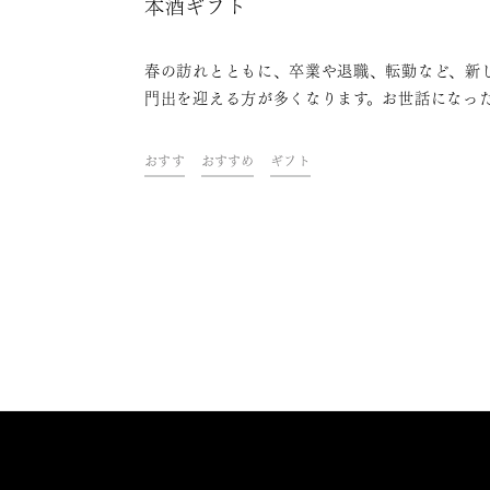
本酒ギフト
春の訪れとともに、卒業や退職、転勤など、新
門出を迎える方が多くなります。お世話になっ
の方や、旅立ちを応援したいあの方へ、思いを
たプレゼントを贈りませんか。今回は、贈る相
おすす
おすすめ
ギフト
合わせて選ぶ日本酒ギフトをご紹介します。