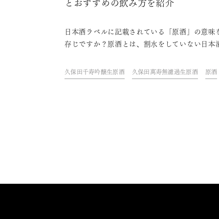
とおすすめの飲み方を紹介
日本酒ラベルに記載されている「原酒」の意味
存じですか？原酒とは、割水をしていない日本
こと。一般的な日本酒と比べ、日本酒本来の濃
味わいを楽しめます。この記事では、原酒の意
久保田千寿吟醸生原酒
久保田萬寿無濾過生原酒
原酒
特徴をはじめ、おすすめの飲み方や原酒で飲め
保田について紹介します。