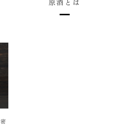
原酒とは
秘密