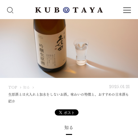
2025.01.21
K
TOP
知る
U
生原酒とは火入れと加水をしないお酒。味わいの特徴と、おすすめの日本酒も
B
紹介
O
T
A
知る
Y
A