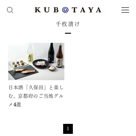
千枚漬け
日本酒「久保田」と楽し
む、京都府のご当地グル
メ4選
1