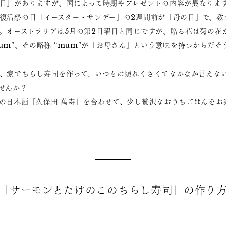
日」がありますが、国によって時期やプレゼントの内容が異なりま
復活祭の日「イースター・サンデー」の2週間前が「母の日」で、教
。オーストラリアは5月の第2日曜日と同じですが、贈る花は菊の花
hemum”、その略称 “mum”が「お母さん」という意味を持つからだそ
、家でちらし寿司を作って、いつもは照れくさくてなかなか言えな
せんか？
の日本酒「久保田 萬寿」を合わせて、少し贅沢なおうちごはんをお
「サーモンとたけのこのちらし寿司」の作り