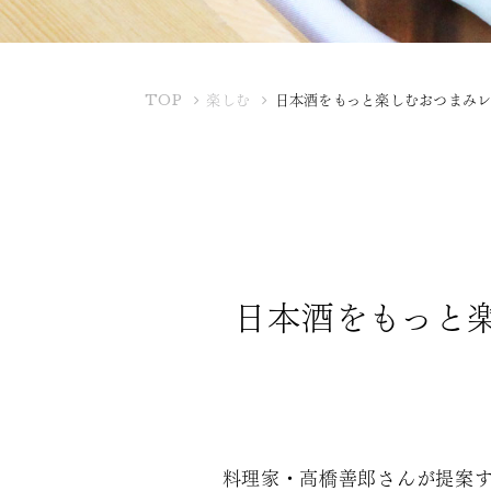
K
TOP
楽しむ
日本酒をもっと楽しむおつまみ
U
B
O
T
A
Y
A
日本酒をもっと
料理家・高橋善郎さんが提案す