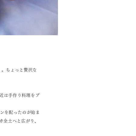
」。ちょっと贅沢な
最近は手作り料理をプ
ョンを配ったのが始ま
カ全土へと広がり、