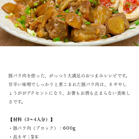
豚バラ肉を使った、がっつり大満足のおつまみレシピです。
甘辛い味噌でしっかりと煮こまれた豚バラ肉は、ネギやし
ょうががアクセントになり、お箸もお酒も止まらない美味し
さです。
【材料（3～4人分）】
・豚バラ肉（ブロック）：600g
・長ネギ：2本