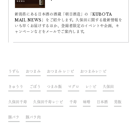
新潟県にある日本酒の酒蔵「朝日酒造」の「KUBOTA
MAIL NEWS」をご紹介します。久保田に関する最新情報を
いち早くお届けするほか、登録者限定のイベントや企画、キ
ャンペーンなどをメールでご案内します。
うずら
おつまみ
おつまみ レシピ
おつまみレシピ
きゅうり
ごぼう
つまみ飯
マグロ
レシピ
久保田
久保田千寿
久保田千寿レシピ
千寿
味噌
日本酒
男飯
豚バラ
豚バラ肉