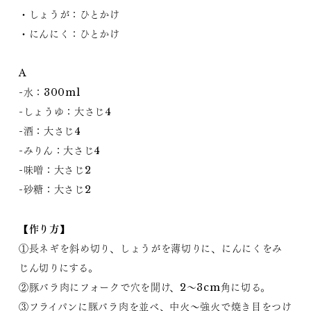
・しょうが：ひとかけ
・にんにく：ひとかけ
A
-水：300ml
-しょうゆ：大さじ4
-酒：大さじ4
-みりん：大さじ4
-味噌：大さじ2
-砂糖：大さじ2
【作り方】
①長ネギを斜め切り、しょうがを薄切りに、にんにくをみ
じん切りにする。
②豚バラ肉にフォークで穴を開け、2～3cm角に切る。
③フライパンに豚バラ肉を並べ、中火～強火で焼き目をつけ