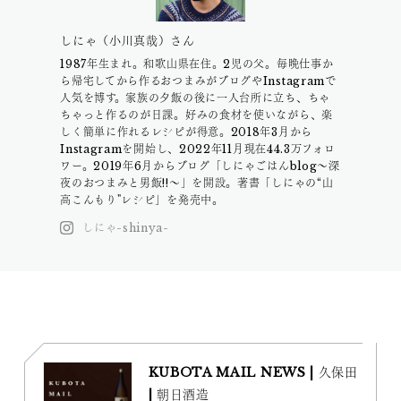
しにゃ（小川真哉）さん
1987年生まれ。和歌山県在住。2児の父。毎晩仕事か
ら帰宅してから作るおつまみがブログやInstagramで
人気を博す。家族の夕飯の後に一人台所に立ち、ちゃ
ちゃっと作るのが日課。好みの食材を使いながら、楽
しく簡単に作れるレシピが得意。2018年3月から
Instagramを開始し、2022年11月現在44.3万フォロ
ワー。2019年6月からブログ「しにゃごはんblog～深
夜のおつまみと男飯!!～」を開設。著書「しにゃの“山
高こんもり"レシピ」を発売中。
しにゃ-shinya-
KUBOTA MAIL NEWS | 久保田
| 朝日酒造