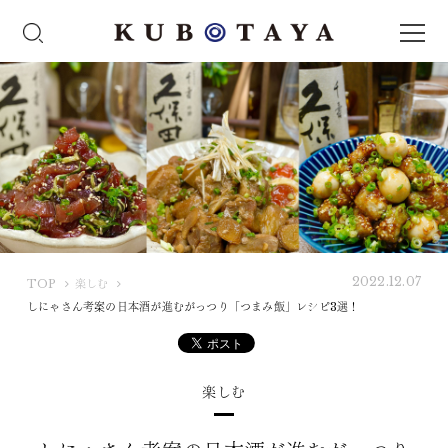
2022.12.07
K
TOP
楽しむ
U
しにゃさん考案の日本酒が進むがっつり「つまみ飯」レシピ3選！
B
O
T
楽しむ
A
Y
A