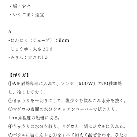
・塩：少々
・いりごま：適宜
A
-にんにく（チューブ）：3cm
-しょうゆ：大さじ1.5
-みりん：大さじ1.5
【作り方】
①Aを耐熱容器に入れて、レンジ（600W）で30秒加熱
し、冷ましておく。
②きゅうりを千切りにして、塩少々を揉みこみ水分を抜く。
③マグロの表面の水分をキッチンペーパーで拭きとり、
1cm角程度の短冊に切る。
④きゅうりの水分を絞り、マグロと一緒にボウルに入れる。
⑤ボウルに塩こんぶと①をすべて加えて混ぜ合わせ、ぴたっ