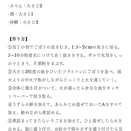
-みりん：大さじ2
-酒：大さじ1
-砂糖：小さじ2
【作り方】
①包丁の背でごぼうの皮をむき、1.5～2cmの長さに切る。
5～10分程度水につけてあく抜きをする。ザルで水気をしっ
かりときり、片栗粉をまぶす。
②大さじ3程度の油をひいたフライパンにごぼうを並べ、弱
火よりの中火で転がしながらじっくりと火を通していく。
③全体に焼き目がついて、火が通ったら余分な油をキッチ
ンペーパーで拭き取る。
④うずらの卵を加えて、あらかじめ混ぜておいたAをすべて
加え、絡めながら煮詰める。
⑤煮詰まってきたらいりごまを加えて、ひと混ぜしたら火を
止める。器に盛り付け、お好みで刻みネギを盛り付けたら完