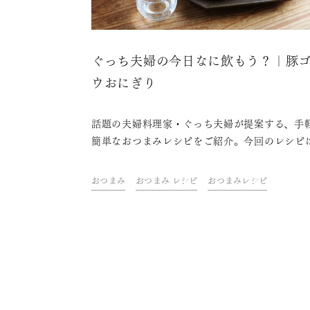
ぐっち夫婦の今日なに飲もう？｜豚
ウおにぎり
話題の夫婦料理家・ぐっち夫婦が提案する、手
簡単なおつまみレシピをご紹介。今回のレシピ
日本酒のおつまみとしては珍しい「豚ゴボウお
り」。日本酒もおにぎりも米からできているの
おつまみ
おつまみ レシピ
おつまみレシピ
合わない訳がないのです。秋あがりの濃厚でし
りとした味わいに、豚の旨味と根菜や、だしが
たごはんの味とバランスのよい1品です。