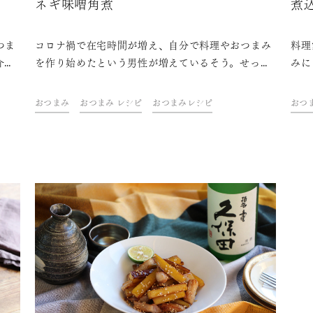
ネギ味噌角煮
煮
つま
コロナ禍で在宅時間が増え、自分で料理やおつまみ
料理
介。
を作り始めたという男性が増えているそう。せっか
みに
調味
く自分で作るなら、自分の食べたいものを作りたい
に、
単山
ですよね。そこで、今回はお酒のおつまみにも夕飯
い。
おつまみ
おつまみ レシピ
おつまみレシピ
おつ
ー数
のおかずにもなる、がっつり男飯をご紹介。レシピ
が大
を教えてくれるのは、シンプルな食材や調味料とど
つま
こにでもある調理器具を使って作れる簡単山盛りお
つまみが人気で、Instagramフォロワー数が44万
人超えのしにゃさん。「久保田 千寿」が大好きだそ
うで、日本酒が進むがっつりおつまみを教えていた
だきました。