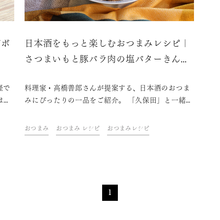
ゴボ
日本酒をもっと楽しむおつまみレシピ｜
さつまいもと豚バラ肉の塩バターきんぴ
ら
軽で
料理家・高橋善郎さんが提案する、日本酒のおつま
は、
みにぴったりの一品をご紹介。 「久保田」と一緒
にぎ
に、ご自宅での上質なひとときをお楽しみくださ
で、
い。
おつまみ
おつまみ レシピ
おつまみレシピ
っか
効い
1