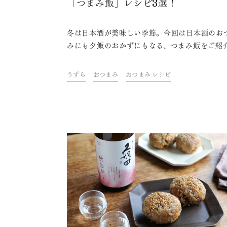
「つまみ飯」レシピ3選！
冬は日本酒が美味しい季節。今回は日本酒のお
みにも夕飯のおかずにもなる、つまみ飯をご紹
レシピを教えてくれるのは、シンプルな食材や
料とどこにでもある調理器具を使って作れる簡
うずら
おつまみ
おつまみ レシピ
盛りおつまみが人気で、Instagramフォロワ
が44万人超えのしにゃさん。「久保田 千寿」
好きだそうで、日本酒が進むがっつりとしたお
みレシピを教えていただきました。