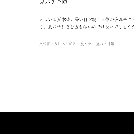
夏バテ予防
いよいよ夏本番。暑い日が続くと体が疲れやす
り、夏バテに悩む方も多いのではないでしょう
そんな時は「飲む点滴」と言われ、健康ドリン
して注目を集める「甘酒」がおすすめ。疲労回
久保田こうじあまざけ
夏バテ
夏バテ対策
免疫力アップなど、美容や健康への様々な効果
能が知られていますが、実は夏バテ予防にもぴ
りの飲み物だというのはご存知でしたか？この
では、甘酒による夏バテ予防やおすすめの商品
紹介します。