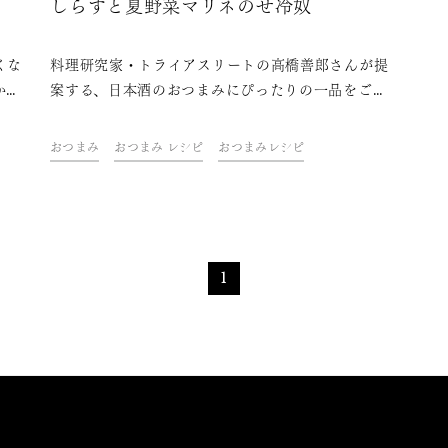
しらすと夏野菜マリネのせ冷奴
くな
料理研究家・トライアスリートの高橋善郎さんが提
か。
案する、日本酒のおつまみにぴったりの一品をご紹
クと
介。 「久保田」と一緒に、ご自宅での上質なひと
復や
ときをお楽しみください。
おつまみ
おつまみ レシピ
おつまみレシピ
・効
った
記事
もご
1