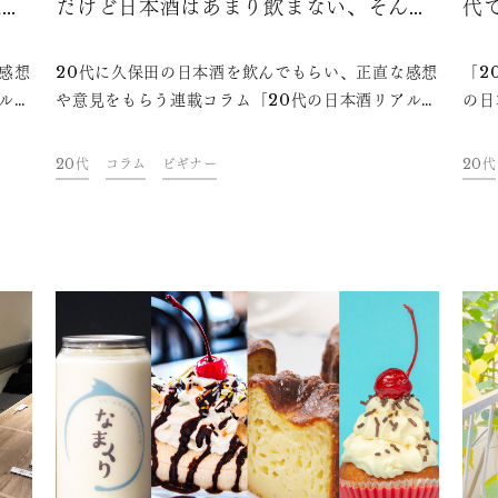
私で
だけど日本酒はあまり飲まない、そんな
代
僕が出会った楽しみ方
感
感想
20代に久保田の日本酒を飲んでもらい、正直な感想
「2
ルボ
や意見をもらう連載コラム「20代の日本酒リアルボ
の日
「久
イス」。今回はフォトグラファーの小松崎 海地
う連
米大
（komatsu）さんに「久保田 翠寿」「久保田 碧
ーの
20代
コラム
ビギナー
20代
、月
寿」を飲んでいただきました。現在20歳の
わい
大の
komatsuさんは、お酒自体はよく飲むものの日本
話し
甘い
酒はあまり嗜んだことがないのだとか。2種類の日
日本
のよ
本酒を飲んで、どのような感想を抱いたのか？いま
いる
ある
のハタチはお酒をどのように味わうのか？今夜の一
い。
供に
杯のお供にぜひお楽しみください。