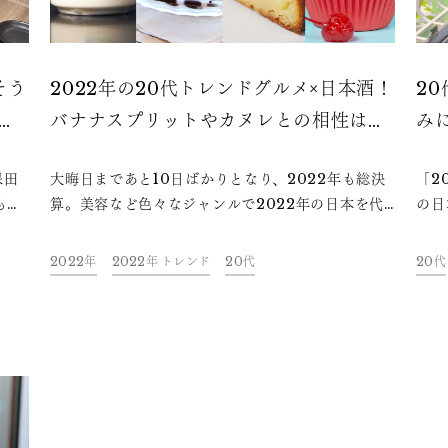
そう
2022年の20代トレンドグルメ×日本酒！
2
プ
バナナスプリットやカヌレとの相性はい
み
楽し
かに？
増
保田
大晦日まであと10日ばかりとなり、2022年も総決
「2
もら
算。美容など色々なジャンルで2022年の日本を代
の日
の脇
表するヒット商品が発表されています。本記事で
う連
飲ん
は、2022年に20代の間でトレンドとなったグルメ
みず
2022年
2022年 トレンド
20代
20代
て書
と、日本の食文化の代表である日本酒のペアリング
自体
ての
に注目しました。ペアリングにおすすめの日本酒
えて
てい
「久保田」も一緒にご紹介します。
ださ
今夜