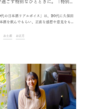
で過ごす特別なひとときに。「特別
」を味わう日本酒の楽しみ方
0代の日本酒リアルボイス」は、20代に久保田
本酒を飲んでもらい、正直な感想や意見をもら
載コラムです。今回は、フリーランスデザイナ
鈴木 春奈さんに「久保田 千寿 純米吟醸」の味
お土産
お正月
の感想や、日本酒を楽しみ始めたきっかけをお
いただきました。今の20代は、どこで初めての
酒体験をするのか？どのような楽しみ方をして
のか？今夜の一杯のお供にぜひお楽しみくださ