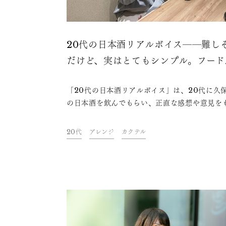
20代の日本酒リアルボイス――難し
だけど、実はとてもシンプル。フード
ランナーの私が見つけた、日本酒の
「20代の日本酒リアルボイス」は、20代に久
み方
の日本酒を飲んでもらい、正直な感想や意見を
う連載コラムです。今回は、フードプランナー
坂 麻友美（みーる）さんに「久保田 千寿」を
20代
アレンジ
カクテル
だ感想や日本酒を楽しみ始めたきっかけについ
いていただきました。今の20代は、どこで初め
日本酒体験をするのか？食に関連した仕事をし
るみーるさんが思う、日本酒の楽しみ方とは？
の一杯のお供にぜひお楽しみください。