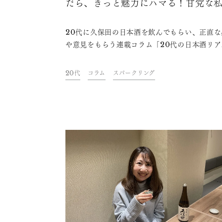
だら、きっと魅力にハマる！甘党な
も楽しめる日本酒の世界
20代に久保田の日本酒を飲んでもらい、正直な
や意見をもらう連載コラム「20代の日本酒リア
イス」。今回はクリエイターの本橋彩音さんに
保田 スパークリング」「香里音」「久保田 純
20代
コラム
スパークリング
吟醸」を飲み比べていただきました。旅好きで
の半分ほどは旅をしているという彩音さんは、
甘党でもあるとのこと。普段はカクテルなどの
お酒をよく飲んでいる甘党の方は、日本酒にど
うな印象を抱いているのか？口に合う日本酒は
のか？お話しいただきました。今夜の一杯のお
ぜひお楽しみください。