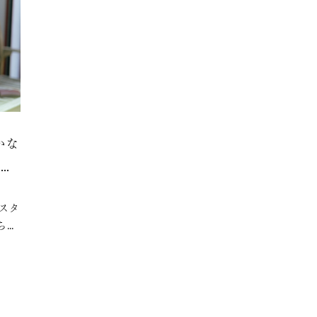
かな
お酒
スタ
ら
酒自
えて
ださ