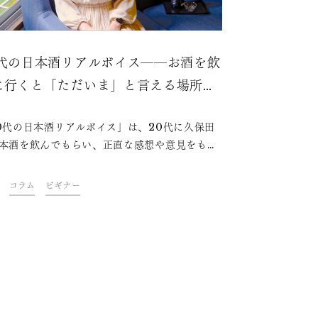
0代の日本酒リアルボイス――お酒を飲
に行くと「ただいま」と言える場所が
える。私が思う日本酒の魅力
0代の日本酒リアルボイス」は、20代に久保田
本酒を飲んでもらい、正直な感想や意見をもら
載コラムです。今回は25歳の岩葉瑞季（いわば
き）さんにインタビューをしました。まだお酒
コラム
ビギナー
に触れ始めたばかりの世代が、日本酒をどう捉
いるのか？今夜の一杯のお供にぜひお楽しみく
い。