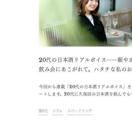
20代の日本酒リアルボイス――賑や
飲み会にあこがれて。ハタチな私の
事情
今回から連載「20代の日本酒リアルボイス」を
ートします。20代に久保田の日本酒を飲んでも
い、正直な感想や意見をもらいました。まだお
体に触れ始めたばかりの世代が日本酒をどう捉
20代
コラム
スパークリング
いるのか、今夜の一杯のお供にぜひお楽しみく
い。