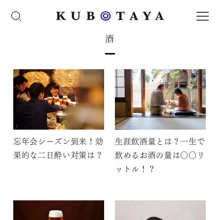
酒
忘年会シーズン到来！効
生涯飲酒量とは？一生で
果的な二日酔い対策は？
飲めるお酒の量は〇〇リ
ットル！？