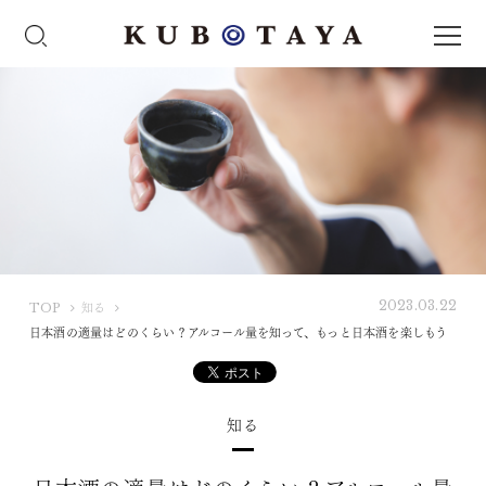
2023.03.22
K
TOP
知る
U
日本酒の適量はどのくらい？アルコール量を知って、もっと日本酒を楽しもう
B
O
T
知る
A
Y
A