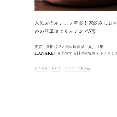
人気居酒屋シェフ考案！家飲みにお
めの簡単おつまみレシピ5選
東京・世田谷で人気の居酒屋「凧」「凧
HANARE」を経営する料理研究家・トライア
ートの高橋善郎さんが、フライパン不要の、和
だけ、漬けるだけ、チンするだけの簡単レシピ
おつまみ
きのこ
オンライン飲み会
紹介。缶詰やサラダチキン、卵など、手軽に買
食材が主役のおつまみです。日本酒のおともに
ったりの一品で、”おうち居酒屋”気分でおうち
を楽しみましょう。