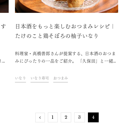
すす
日本酒をもっと楽しむおつまみレシピ｜
たけのこと鶏そぼろの柚子いなり
料理家・高橋善郎さんが提案する、日本酒のおつま
スリ
みにぴったりの一品をご紹介。 「久保田」と一緒
える
に、ご自宅での上質なひとときをお楽しみくださ
をご
い。
いなり
いなり寿司
おつまみ
える
もぴ
時間
1
2
3
4