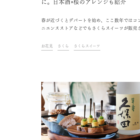
に。日本酒×桜のアレンジも紹介
春が近づくとデパートを始め、ここ数年ではコ
ニエンスストアなどでもさくらスイーツが販売
ています。本記事ではさくらスイーツの味や原
テイクアウトできるさくらスイーツ、花見酒に
お花見
さくら
さくらスイーツ
すめの日本酒、日本酒×桜のアレンジなどを紹
ます。さくらスイーツと日本酒で、おうちでお
気分を味わいましょう。