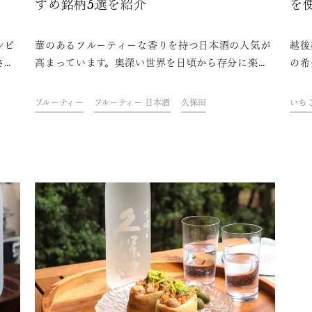
すめ銘柄5選を紹介
を
酒
ンビ
華のあるフルーティーな香りを持つ日本酒の人気が
越後
され
高まっています。奥深い世界を日頃から存分に楽し
の希
料、
んでいる日本酒通だけでなく、日本酒ビギナーでも
別を
おす
飲みやすいのが理由です。本記事では、フルーティ
ちご
フルーティー
フルーティー 日本酒
久保田
いち
介し
ーな日本酒とはどういった日本酒を指すのか、おす
事で
花見
すめの銘柄5選を交えて紹介します。
イー
めの