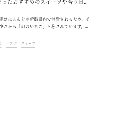
使ったおすすめのスイーツや合う日本
を紹介
姫はほとんどが新潟県内で消費されるため、そ
少さから「幻のいちご」と称されています。性
問わず、さまざまな世代から支持されているい
スイーツは、実は日本酒と相性が抜群。この記
ご
イチゴ
スイーツ
は、越後姫の魅力と新潟で楽しめる越後姫のス
ツ、日本酒とのマリアージュとともに、おすす
日本酒を紹介します。