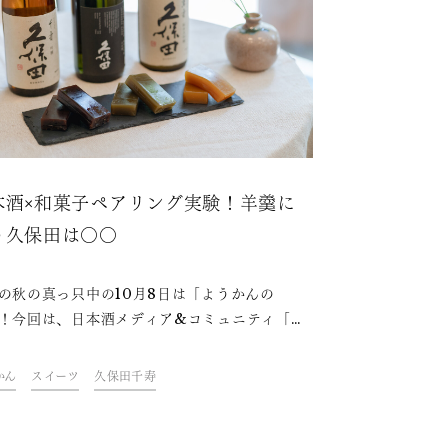
本酒×和菓子ペアリング実験！羊羹に
う久保田は〇〇
の秋の真っ只中の10月8日は「ようかんの
！今回は、日本酒メディア&コミュニティ「酒
」が羊羹と日本酒のペアリングを実験してみま
3種の羊羹と久保田のお酒、最強のマリアージ
かん
スイーツ
久保田千寿
選ばれるのは！？