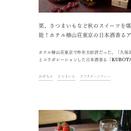
栗、さつまいもなど秋のスイーツを
能！ホテル椿山荘東京の日本酒香る
タヌーンティー
ホテル椿山荘東京で昨年大好評だった、「久保
とコラボレーションした日本酒香る「KUBOT
フタヌーンティー」。そのアフタヌーンティー
今年10月、進化してまた登場します！今度のア
かぼちゃ
さつまいも
アフタヌーンティー
ヌーンティーは、さつまいもや栗、かぼちゃ、
など秋の味覚が満載です。日本酒好きの方には
ろん、普段日本酒に馴染みのないビギナーの方
楽しめるメニューを一つ一つご紹介します。予
付は週明けの8月22日（月）12時から。見逃せ
んよ！