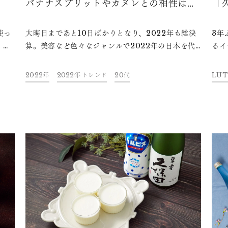
バナナスプリットやカヌレとの相性はい
「
かに？
使っ
大晦日まであと10日ばかりとなり、2022年も総決
3年
！日
算。美容など色々なジャンルで2022年の日本を代
るイ
たい
表するヒット商品が発表されています。本記事で
目が
は、2022年に20代の間でトレンドとなったグルメ
てお
2022年
2022年 トレンド
20代
LUT
と、日本の食文化の代表である日本酒のペアリング
酒の
に注目しました。ペアリングにおすすめの日本酒
で、
「久保田」も一緒にご紹介します。