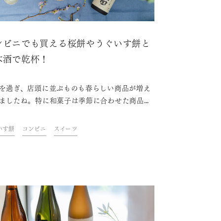
ンビニでも買える桜餅やうぐいす餅と
本酒で乾杯！
を過ぎ、店頭に並ぶものも春らしい商品が増え
ましたね。特に和菓子は季節に合わせた商品が
、時期を逃せば食べられないものも多くありま
今回は、スーパーやコンビニエンスストアでも
いす餅
コンビニ
スイーツ
入りやすいこの季節にこそ味わいたい和菓子
その和菓子にぴったり合う日本酒の組み合わせ
してみました！