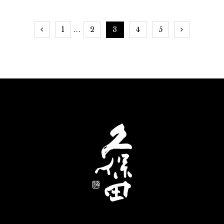
イストのアフタヌーンティーをより満喫できるメニ
ューになっているそう。日本酒好きの方にはもちろ
1
2
3
4
5
...
ん、普段日本酒に馴染みのないビギナーの方でも楽
しめるメニューを一つ一つご紹介します。