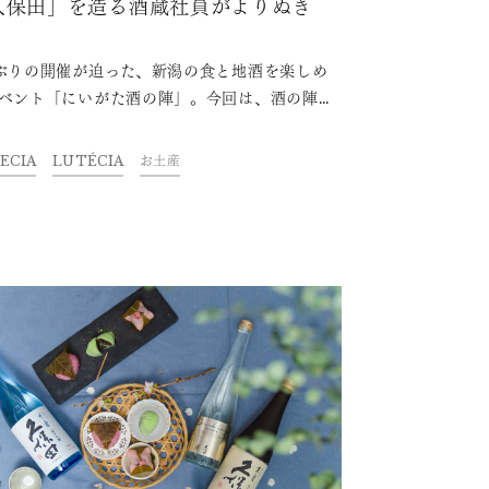
久保田」を造る酒蔵社員がよりぬき
ぶりの開催が迫った、新潟の食と地酒を楽しめ
ベント「にいがた酒の陣」。今回は、酒の陣を
けて新潟にやってくる人へ、新潟のお土産とし
すすめのお菓子を紹介します。どれも新潟駅や
ECIA
LUTÉCIA
お土産
陣の会場の近くで手に入るものばかりですの
少しだけ足を伸ばしてみませんか？