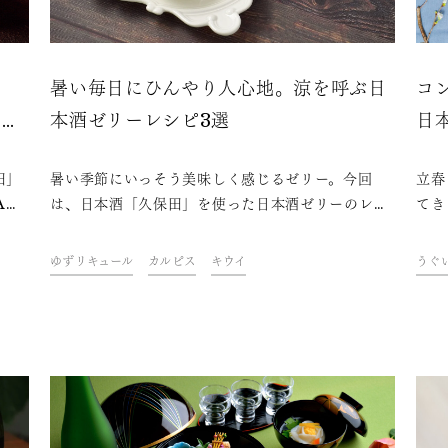
堪
暑い毎日にひんやり人心地。涼を呼ぶ日
コ
アフ
本酒ゼリーレシピ3選
日
田」
暑い季節にいっそう美味しく感じるゼリー。今回
立春
Aア
は、日本酒「久保田」を使った日本酒ゼリーのレシ
てき
が、
ピを紹介します。手軽に作れるのにひと味違う日本
多く
フタ
酒ゼリーで、清涼感を味わいながらほっと一息つき
す。
ゆずリキュール
カルピス
キウイ
うぐ
秋鮭
ましょう。
手に
もち
と、
でも
を試
約受
ませ