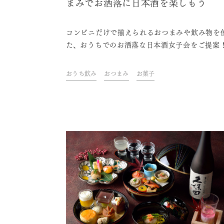
まみでお洒落に日本酒を楽しもう
コンビニだけで揃えられるおつまみや飲み物を
た、おうちでのお洒落な日本酒女子会をご提案
本酒と合うおつまみなど、ぜひ揃えていただき
ものを紹介します。
おうち飲み
おつまみ
お菓子