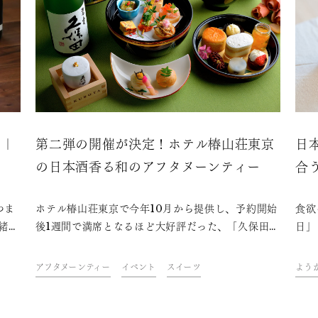
ピ｜
第二弾の開催が決定！ホテル椿山荘東京
日
の日本酒香る和のアフタヌーンティー
合
つま
ホテル椿山荘東京で今年10月から提供し、予約開始
食欲
緒
後1週間で満席となるほど大好評だった、「久保田」
日」
さ
とコラボレーションした「KUBOTAアフタヌーン
小町
ティー」。お客様からの要望の声も多く、早くも第
す！
アフタヌーンティー
イベント
スイーツ
よう
二弾の実施が決定！「久保田」を使用した数々のス
ュに
イーツやセイボリーはそのままに、使う日本酒を変
えたり、前回からメニュー数も増やしたりと、和テ