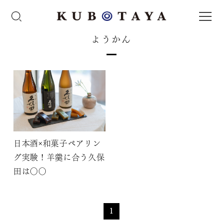
ようかん
日本酒×和菓子ペアリン
グ実験！羊羹に合う久保
田は〇〇
1