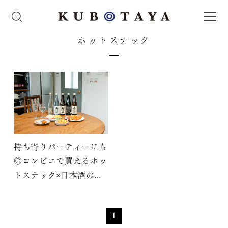
ホットスナック
持ち寄りパーティーにも
◎コンビニで買えるホッ
トスナック×日本酒のお
すすめペアリング3選
1