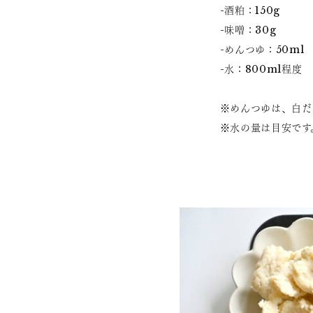
-酒粕：150g
-味噌：30g
-めんつゆ：50ml
-水：800ml程度
※めんつゆは、白だ
※水の量は目安です