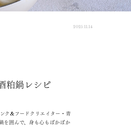
2025.11.14
酒粕鍋レシピ
ンク&フードクリエイター・青
鍋を囲んで、身も心もぽかぽか