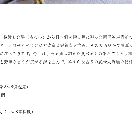
、発酵した醪（もろみ）から日本酒を搾る際に残った固形物が酒粕
アミノ酸やビタミンなど豊富な栄養素を含み、そのまろやかで濃厚
にぴったりです。今回は、肉も魚も加えた食べ応えのあるごちそう
と芳醇な香りが広がる鍋を囲んで、華やかな香りの純米大吟醸で乾
身2～3切程度）
2個
0g（１束8本程度）