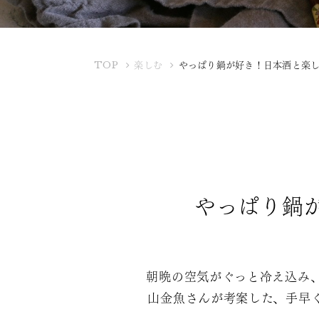
K
TOP
楽しむ
やっぱり鍋が好き！日本酒と楽
U
B
O
T
A
Y
A
やっぱり鍋
朝晩の空気がぐっと冷え込み
山金魚さんが考案した、手早