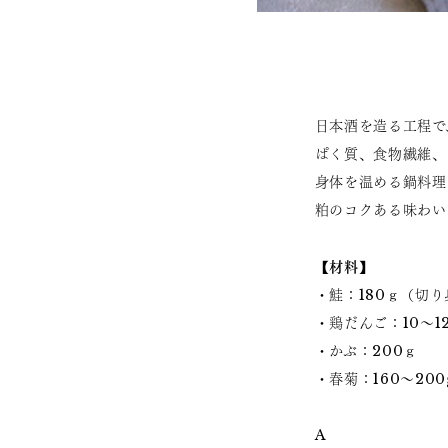
日本酒を造る工程で
ぱく質、食物繊維、
身体を温める鍋料理
粕のコクある味わい
【材料】
・鮭：180ｇ（切り
・鶏だんご：10～1
・かぶ：200ｇ
・春菊：160～20
A