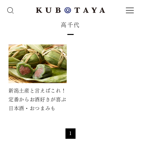
高千代
新潟土産と言えばこれ！
定番からお酒好きが喜ぶ
日本酒・おつまみも
1