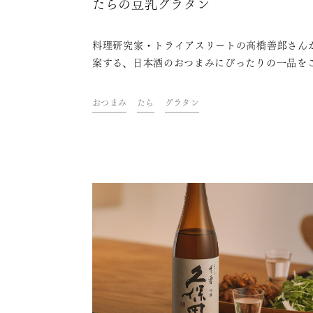
たらの豆乳グラタン
料理研究家・トライアスリートの高橋善郎さん
案する、日本酒のおつまみにぴったりの一品を
介。 「久保田」と一緒に、ご自宅での上質なひ
きをお楽しみください。
おつまみ
たら
グラタン