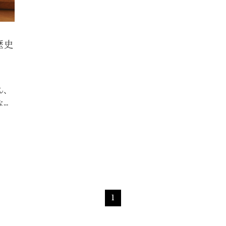
歴史
ん、
な銘
分か
は久
千
わ
1