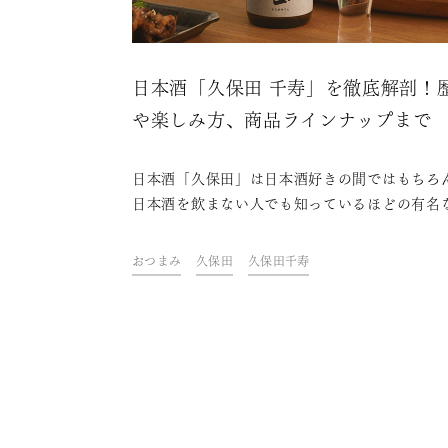
日本酒「久保田 千寿」を徹底解剖！
や楽しみ方、商品ラインナップまで
日本酒「久保田」は日本酒好きの間ではもちろ
日本酒を飲まない人でも知っているほどの有名
柄です。この久保田はさらにいくつかの種類に
れており、それぞれ味わいが異なります。今回
おつまみ
久保田
久保田千寿
保田の中でもベストセラー商品である「久保田 
寿」について、その歴史や造りのこだわり、味
い、商品ラインナップなどを徹底解剖します。