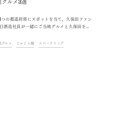
地グルメ3選
1つの都道府県にスポットを当て、久保田ファン
日酒造社員が一緒にご当地グルメと久保田を味
ながら、その地域やグルメにまつわるトークを
むオンラインイベント「久保田ご当地グルメ
地グルメ
じゃじゃ麺
スパークリング
。今回は、岩手県をテーマに開催しました。フ
や社員おすすめの、久保田と楽しめる岩手県の
地グルメをご紹介します。