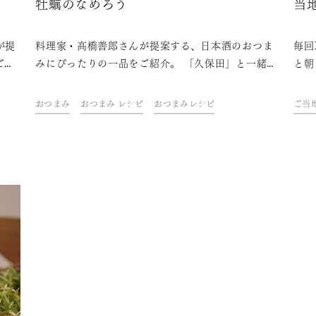
牡蠣のなめろう
当
が提
料理家・高橋善郎さんが提案する、日本酒のおつま
毎回
ご紹
みにぴったりの一品をご紹介。 「久保田」と一緒
と朝
とと
に、ご自宅での上質なひとときをお楽しみくださ
わい
い。
楽し
おつまみ
おつまみ レシピ
おつまみレシピ
ご当
部」
ァン
ご当