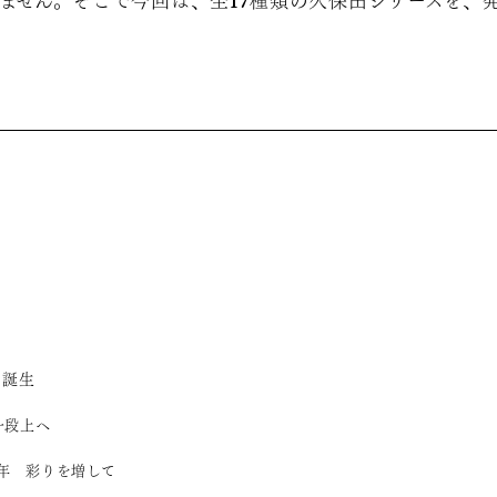
ません。そこで今回は、全17種類の久保田シリーズを、
の誕生
一段上へ
93年 彩りを増して