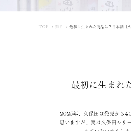
K
TOP
知る
最初に生まれた商品は？日本酒「久
U
B
O
T
A
Y
A
最初に生まれ
2025年、久保田は発売から
思いますが、実は久保田シリー