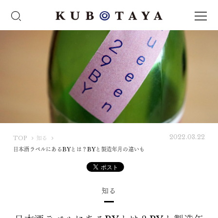
2022.03.22
K
TOP
知る
U
日本酒ラベルにあるBYとは？BYと製造年月の違いも
B
O
T
知る
A
Y
A