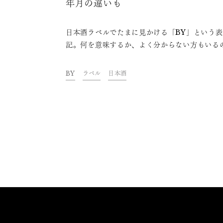
年月の違いも
日本酒ラベルでたまに見かける「BY」という表
記。何を意味するか、よく分からない方もいる
はないでしょうか。BYはBrewery Yearの略
「酒造年度」を意味し、日本酒業界ならではの
BY
ラベル
日本酒
の切り方です。この酒造年度の区切り方や、紛
しい製造年月との違いなどを解説します。