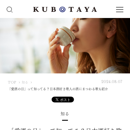
2024.08.07
K
TOP
知る
U
「愛酒の日」って知ってる？日本酒好き歌人の酒にまつわる歌も紹介
B
O
T
知る
A
Y
A