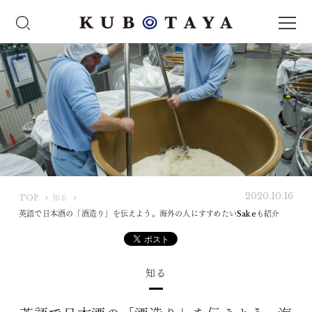
2020.10.16
K
TOP
知る
U
英語で日本酒の「酒造り」を伝えよう。海外の人にすすめたいSakeも紹介
B
O
T
知る
A
Y
A