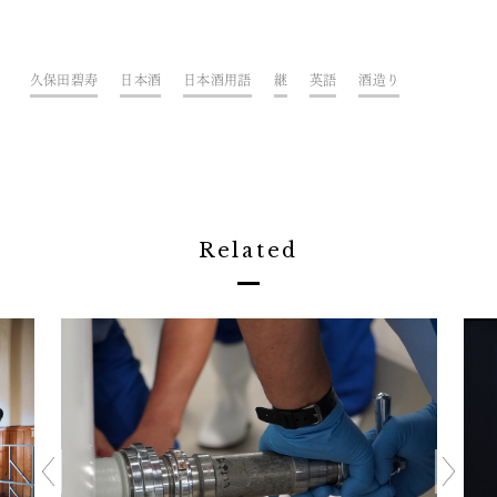
久保田碧寿
日本酒
日本酒用語
継
英語
酒造り
Related