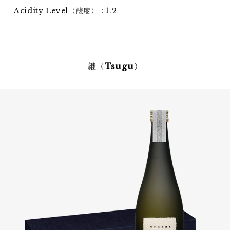
Acidity Level（酸度）：1.2
継（Tsugu）