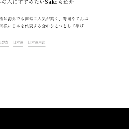
外の人にすすめたいSakeも紹介
酒は海外でも非常に人気が高く、寿司やてんぷ
同様に日本を代表する食のひとつとして挙げら
います。そんな日本酒の造り方も特徴の一つ。
は、外国人に「酒造り」を知ってもらい日本酒
田碧寿
日本酒
日本酒用語
力に触れてもらうため、「酒造り」を説明する
使いたい英語の表現を紹介します。