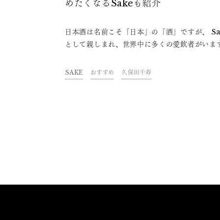
めたくなるSakeも紹介
日本酒は名前こそ「日本」の「酒」ですが、 Sa
として親しまれ、世界中に多くの愛飲者がいま
海外から訪れる人との会話で日本酒の話題にな
とも少なくないはず。この記事では、そんな時
SAKE
おすすめ
久保田千寿
立つ、日本酒の味わいや魅力を伝えるための英
フレーズを紹介します。これを覚えておけば、
を持って海外の人に日本酒をおすすめできます