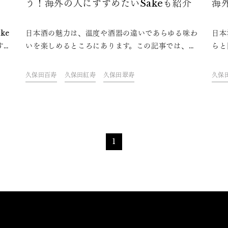
う！海外の人にすすめたいSakeも紹介
海
ke
日本酒の魅力は、温度や酒器の違いであらゆる味わ
日本
す。
いを楽しめるところにあります。この記事では、日
らと
るこ
本酒の温度帯や伝統的な酒器を使った飲み方など、
れて
に役
一歩踏み込んだ日本酒の楽しみ方を英語で表現する
今回
久保田百寿
久保田紅寿
久保田翠寿
久保
語の
方法を紹介します。おすすめの銘柄の英語表現もあ
の魅
自信
わせてお届けしますので、日本酒好きな外国人と話
際に
。
す際に使ってみてください。
1