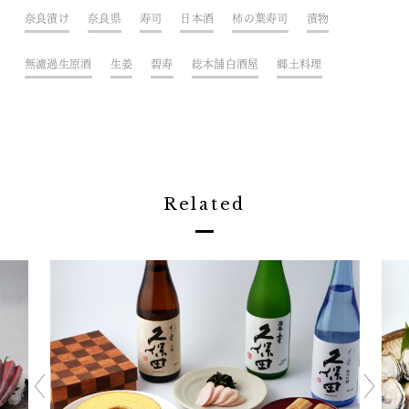
奈良漬け
奈良県
寿司
日本酒
柿の葉寿司
漬物
無濾過生原酒
生姜
碧寿
総本舗白酒屋
郷土料理
Related