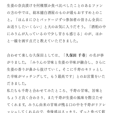
生姜の奈良漬けを何種類か食べ比べしたことのあるファン
の方の中では、総本舗白酒屋のものが最もおすすめとのこ
と。「ほんまにひとパッケージずつ参加者の皆さん全員に
お送りしたいくらい」と大のお気に入りだそう。「酒粕の中
にみりんが入っているので少し甘さも感じる」のが、ほか
と一線を画す点だと教えていただきました。
久保田 千寿
合わせて楽しむ久保田としては、「
」の名が挙
がりました。「みりんの甘味と生姜の辛味が融合し、さらに
生姜の香りが鼻から抜けていく。そこに千寿のキリッとし
た辛味がマッチングして、もう最高です」とのお言葉をいた
だきました。
私たちも千寿と合わせてみたところ、千寿の甘味、旨味と
ちょうど良く合わさり、また千寿が生姜の風味を際立たせ
てくれます。みりん由来の甘味が残る口の中を千寿がリフレ
ッシュしてくれるので、食後感はスッキリ。ずっと食べて飲