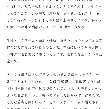
せました。大仏を思わせるような大きなサイズは、人生で出
会ってきたプリンの中で間違いなく最大級。これをお土産
として持っていったらさぞかし盛り上がりそうです。ちなみ
に大と小は味や食感などまったく別物だそうです。
牛乳・生クリーム・鶏卵・砂糖・香料といったシンプルな素
材だけで作られているとのことで、実際に食べてみると優し
い甘味が老若男女に愛されそうです。渡す人を選ばないお土
産です。
そんなまほろば大仏プリンに合わせた久保田の中でも、一
久保田 碧寿
番相性がよかったのが、「
」。乳酸菌の力を最
大限引き出す山廃仕込みで造られています。乳酸ドリンクの
ような酸がありつつ、軽いのど越しで飲みやすい銘柄です。
そんな碧寿と共に味わうことで、プリンの甘味が増幅され
コクが増します。一口がどっしりとし、口の中に余韻として