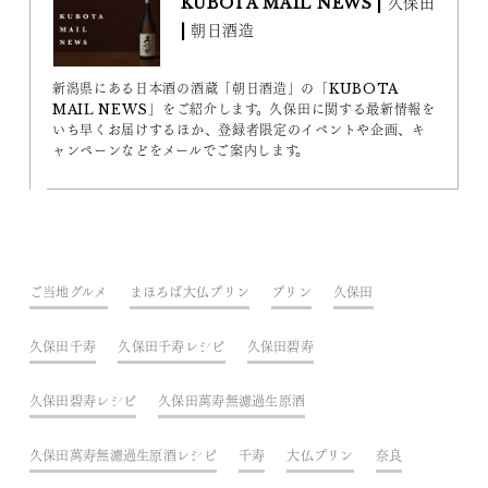
KUBOTA MAIL NEWS | 久保田
| 朝日酒造
新潟県にある日本酒の酒蔵「朝日酒造」の「KUBOTA
MAIL NEWS」をご紹介します。久保田に関する最新情報を
いち早くお届けするほか、登録者限定のイベントや企画、キ
ャンペーンなどをメールでご案内します。
ご当地グルメ
まほろば大仏プリン
プリン
久保田
久保田千寿
久保田千寿レシピ
久保田碧寿
久保田碧寿レシピ
久保田萬寿無濾過生原酒
久保田萬寿無濾過生原酒レシピ
千寿
大仏プリン
奈良