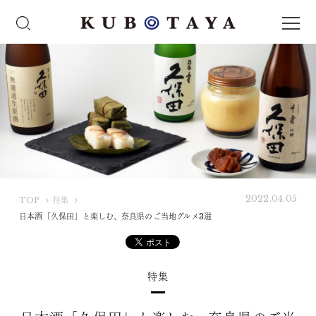
2022.04.05
K
TOP
特集
U
日本酒「久保田」と楽しむ、奈良県のご当地グルメ3選
B
O
T
特集
A
Y
A