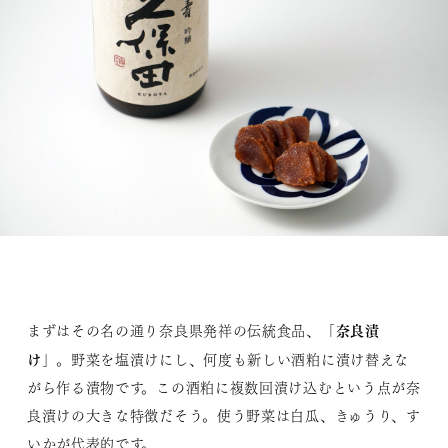
奈良漬
まずはその名の通り奈良県発祥の伝統食品、「
け
」。野菜を塩漬けにし、何度も新しい酒粕に漬け替えな
がら作る漬物です。この酒粕に複数回漬け込むという点が奈
良漬けの大きな特徴だそう。使う野菜は白瓜、きゅうり、す
いかが代表的です。