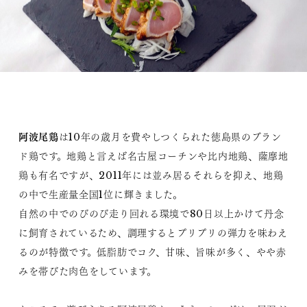
阿波尾鶏
は10年の歳月を費やしつくられた徳島県のブラン
ド鶏です。地鶏と言えば名古屋コーチンや比内地鶏、薩摩地
鶏も有名ですが、2011年には並み居るそれらを抑え、地鶏
の中で生産量全国1位に輝きました。
自然の中でのびのび走り回れる環境で80日以上かけて丹念
に飼育されているため、調理するとプリプリの弾力を味わえ
るのが特徴です。低脂肪でコク、甘味、旨味が多く、やや赤
みを帯びた肉色をしています。