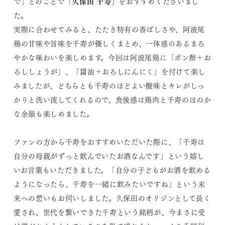
久保田 千寿
で」とのことで「
」
をおすすめくださいまし
た。
実際に合わせてみると、たたき特有の香ばしさや、阿波尾
鶏の甘味や旨味を千寿が優しくまとめ、一体感のあるまろ
やかな味わいを楽しめます。今回は阿波尾鶏に「ポン酢＋お
ろししょうが」、「醤油＋おろしにんにく」を付けて楽し
みましたが、どちらとも千寿のほどよい酸味とキレがしっ
かりと洗い流してくれるので、食後感は鶏肉と千寿のほのか
な余韻も楽しめました。
ファンの方から千寿をおすすめいただいた際に、「千寿は
自分の母親がずっと飲んでいたお酒なんです」という嬉し
いお言葉もいただきました。「自分の子どもがお酒を飲める
ようになったら、千寿を一緒に飲みたいですね」という未
来への想いもお伺いしました。久保田のオリジンとして長く
愛され、世代を繋いできた千寿という銘柄が、今まさに受