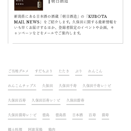
| 朝日酒造
新潟県にある日本酒の酒蔵「朝日酒造」の「KUBOTA
MAIL NEWS」をご紹介します。久保田に関する最新情報を
いち早くお届けするほか、登録者限定のイベントや企画、キ
ャンペーンなどをメールでご案内します。
ご当地グルメ
すだちぶり
たたき
ぶり
れんこん
れんこんチップス
久保田
久保田千寿
久保田千寿レシピ
久保田百寿
久保田百寿レシピ
久保田碧寿
久保田碧寿レシピ
徳島
徳島県
日本酒
百寿
碧寿
郷土料理
阿波尾鶏
鶏肉