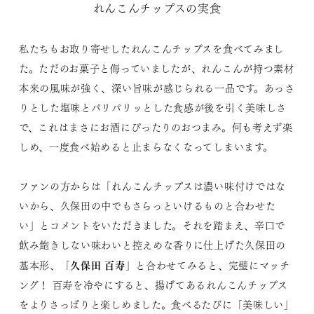
れんこんチップスの実食
私たちもお取り寄せしたれんこんチップスを食べてみまし
た。ただのお菓子と侮っていましたが、れんこんが持つ素材
本来の風味が強く、深い旨味が感じられる一品です。あっさ
りとした塩味とパリパリッとした食感が後を引く美味しさ
で、これはまさにお酒にぴったりのおつまみ。何も考えず楽
しめ、一度食べ始めると止まらなくなってしまいます。
ファンの方からは「れんこんチップスは濃い味付けではな
いから、久保田の中でもさらっといけるものと合わせた
い」とコメントをいただきました。それを踏まえ、辛口で
飲み飽きしない味わいと控えめな香りに仕上げた久保田の
久保田 百寿
基本形、「
」と合わせてみると、完璧にマッチ
ング！ 百寿を冷やにすると、揚げてあるれんこんチップス
をよりさっぱりと楽しめました。食べるたびに「美味しい」