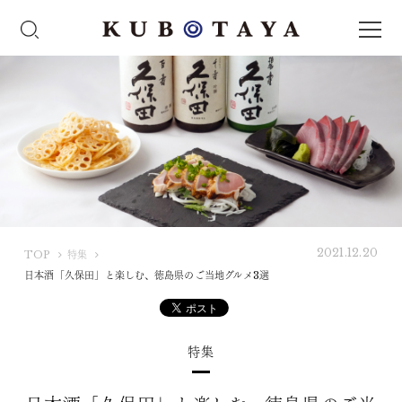
2021.12.20
K
TOP
特集
U
日本酒「久保田」と楽しむ、徳島県のご当地グルメ3選
B
O
T
特集
A
Y
A