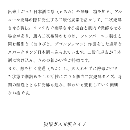
出来上がった日本酒に醪（もろみ）や酵母、糖を加え、アル
コール発酵の際に発生する二酸化炭素を活かして、二次発酵
させる製法。タンク内で発酵させる場合と瓶内で発酵させる
場合があり、瓶内二次発酵のものは、シャンパーニュ製法と
同じ澱引き（おりびき、デゴルジュマン）作業をした透明な
スパークリング日本酒も造られています。二酸化炭素が日本
酒に溶け込み、きめの細かい泡が特徴です。
また、醪を粗く濾過（ろか）し、火入れせずに酵母が生き
た状態で瓶詰めをした活性にごりも瓶内二次発酵タイプ。時
間の経過とともに発酵も進み、味わいも変化していく繊細
なお酒です。
炭酸ガス充填タイプ