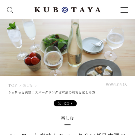
2026.05.18
K
TOP
楽しむ
U
シュワっと爽快！スパークリング日本酒の魅力と楽しみ方
B
O
T
楽しむ
A
Y
A