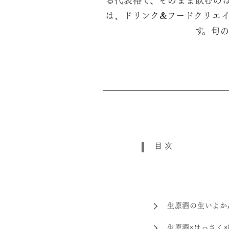
る代表格で、そのまま飲むのは
は、ドリンク&フードクリエ
す。旬
目次
生原酒の生いよか
生原酒×はっさく