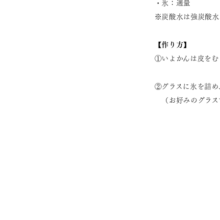
・氷：適量
※炭酸水は強炭酸水
【作り方】
①いよかんは皮をむ
②グラスに氷を詰め
（お好みのグラスで