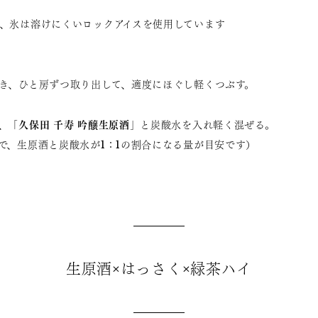
、氷は溶けにくいロックアイスを使用しています
き、ひと房ずつ取り出して、適度にほぐし軽くつぶす。
久保田 千寿 吟醸生原酒
、「
」と炭酸水を入れ軽く混ぜる。
、生原酒と炭酸水が1：1の割合になる量が目安です）
生原酒×はっさく×緑茶ハイ