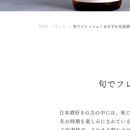
K
TOP
楽しむ
旬でフレッシュ！おすすめ生原酒
U
B
O
T
A
Y
A
旬でフ
日本酒好きの方の中には、秋
冬の時期を楽しみにされてい