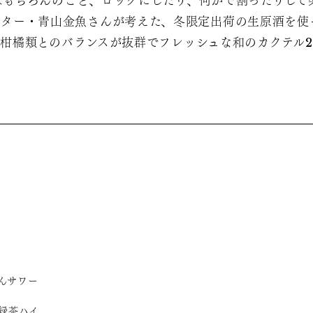
もちろんのこと、ロックにしたり、何かで割ったりして
イター・青山金魚さんが考えた、冬限定出荷の生原酒を使
の柑橘類とのバランスが抜群でフレッシュな和のカクテル2
んサワー
×緑茶ハイ