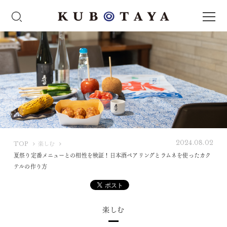
2024.08.02
K
TOP
楽しむ
U
夏祭り定番メニューとの相性を検証！日本酒ペアリングとラムネを使ったカク
B
テルの作り方
O
T
A
楽しむ
Y
A