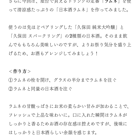
「ラムネ」
さらに今回は、屋台で買えるドリンクの定番
を使
って清涼感たっぷりの「日本酒ラムネ」を作ってみました。
使うのは先ほどペアリングした「久保田 純米大吟醸」と
「久保田 スパークリング」の2種類の日本酒。そのまま飲
んでももちろん美味しいのですが、よりお祭り気分を盛り上
げるため、お酒もアレンジしてみましょう！
＜作り方＞
①ラムネの栓を開け、グラスの半分までラムネを注ぐ
②ラムネと同量の日本酒を注ぐ
ラムネの甘酸っぱさにお米の柔らかい甘みが加わることで、
フレッシュで上品な味わいに。口に入れた瞬間はラムネが
しっかりと香るためお酒の存在感は控えめですが、後味に
はしっかりと日本酒らしい余韻を感じます。