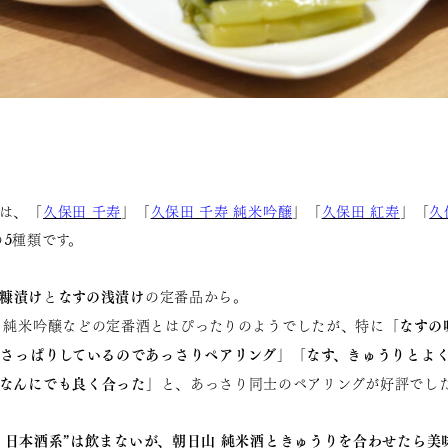
は、「
久保田 千寿
」「
久保田 千寿 純米吟醸
」「
久保田 紅寿
」「
久
の5種類です。
糠漬け
なすの浅漬け
と
の定番品から。
「なすの
 純米吟醸などの定番酒とはぴったりのようでしたが、特に
がさっぱりしているのであっさりペアリング」「なす、きゅうりとよく
なんにでも良く合った」
と、あっさり同士のペアリングが好評でし
・日本酒系”は飲まないが、朝日山 純米酒ときゅうりを合わせたら美