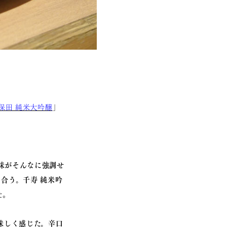
保田 純米大吟醸
」
味がそんなに強調せ
合う。千寿 純米吟
た。
味しく感じた。辛口