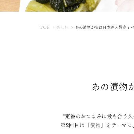
K
TOP
楽しむ
あの漬物が実は日本酒と最高？
U
B
O
T
A
Y
A
あの漬物
“定番のおつまみに最も合う久
第2回目は「漬物」をテーマに