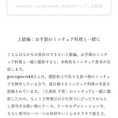
micchi(みっち)(@micchi_dolls)がシェアした投稿
上級編：お手製のミニチュア料理と一緒に
こちらはなかなか真似はできない上級編。お手製のミニチ
ュア料理と一緒に撮影すると、本格的なミニチュア食卓が完
成します。
pecopoco44さんは、樹脂粘土で色々な食べ物のミニチュ
アを制作している方で、毎日様々なミニチュア料理の写真を
投稿されています。「久保田 千寿」のミニチュアと一緒に撮
影したのは、ちょうど明後日のひな祭りにぴったりのちら
し寿司やお吸い物にケーキ。ケーキのデコレーションや、
ちらし寿司の一つ一つの具材やいくらのキラキラ感など、