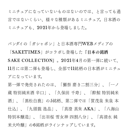
ミニチュアになっていないものはないのでは、と言っても過
言ではないくらい、様々な種類があるミニチュア。日本酒の
ミニチュアも、2021年から登場しました。
バンダイの「ガシャポン」と日本酒専門WEBメディアの
日本の銘酒
「SAKETIMES」がコラボし登場した『
SAKE COLLECTION
』。2021年4月の第一弾に続いて、
11月には第二弾も登場し、全部で11銘柄の日本酒がミニチュ
アになっています。
第一弾で発売されたのは、「獺祭 磨き二割三分」、「一ノ
蔵 特別純米酒 辛口」、「久保田 千寿」、「酔鯨 特別純米
酒」、「黒松白鹿」の5銘柄、第二弾では「賀茂泉 朱泉 本
仕込」、「九頭龍 逸品」、「真澄 真朱 AKA」、「八海山
特別本醸造」、「出羽桜 雪女神 四割八分」、「高清水 純
米大吟醸」の6銘柄がラインナップしています。