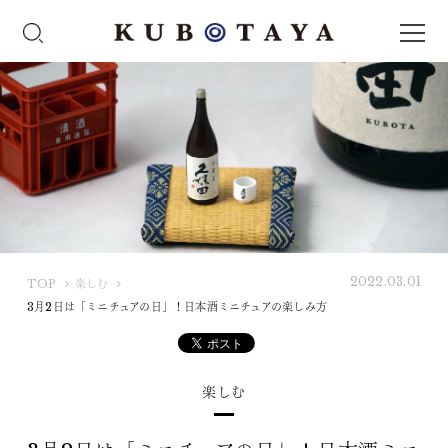
2022.03.01
K
TOP
楽しむ
U
3月2日は「ミニチュアの日」！日本酒ミニチュアの楽しみ方
B
O
T
楽しむ
A
Y
A