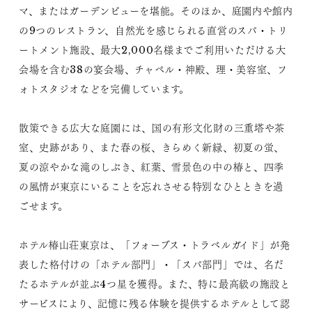
マ、またはガーデンビューを堪能。そのほか、庭園内や館内
の9つのレストラン、自然光を感じられる直営のスパ・トリ
ートメント施設、最大2,000名様までご利用いただける大
会場を含む38の宴会場、チャペル・神殿、理・美容室、フ
ォトスタジオなどを完備しています。
散策できる広大な庭園には、国の有形文化財の三重塔や茶
室、史跡があり、また春の桜、きらめく新緑、初夏の蛍、
夏の涼やかな滝のしぶき、紅葉、雪景色の中の椿と、四季
の風情が東京にいることを忘れさせる特別なひとときを過
ごせます。
ホテル椿山荘東京は、「フォーブス・トラベルガイド」が発
表した格付けの「ホテル部門」・「スパ部門」では、名だ
たるホテルが並ぶ4つ星を獲得。また、特に最高級の施設と
サービスにより、記憶に残る体験を提供するホテルとして認