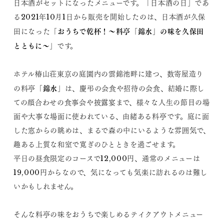
日本酒がセットになったメニューです。「日本酒の日」であ
る2021年10月1日から販売を開始したのは、日本酒が久保
おうちで乾杯！～料亭「錦水」の味を久保田
田になった「
とともに～
」です。
ホテル椿山荘東京の庭園内の雲錦池畔に建つ、数寄屋造り
錦水
の料亭「
」は、慶弔の会食や招待の会食、結婚に際し
ての顔合わせの食事会や披露宴まで、様々な人生の節目の場
面や大事な場面に使われている、由緒ある料亭です。庭に面
した窓からの眺めは、まるで森の中にいるような雰囲気で、
趣ある上質な和室で寛ぎのひとときを過ごせます。
平日の昼食限定のコースで12,000円、通常のメニューは
19,000円からなので、気になっても気楽に訪れるのは難し
いかもしれません。
そんな料亭の味をおうちで楽しめるテイクアウトメニュー