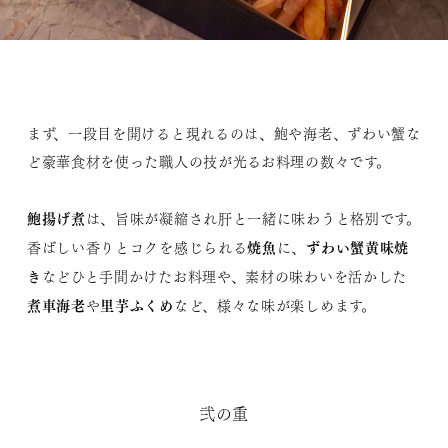
まず、一段目を開けると現れるのは、鮑や海老、ずわい蟹な
ど豪華食材を使った職人の技が光るお料理の数々です。
鮑揚げ煮
は、旨味が凝縮され肝と一緒に味わうと格別です。
焼魚
ずわい蟹黄味焼
香ばしい香りとコクを感じられる
に、
き
などひと手間かけたお料理や、素材の味わいを活かした
煮車海老
里芋ふくめ
や
など、様々な味が楽しめます。
弐の重