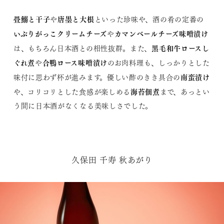
畳鰯と干子
唐墨と大根
や
といった​珍味や、酒の肴の定番の
いぶりがっこクリームチーズ
カマンベールチーズ味噌漬け
や
黒毛和牛ロースし
は、もちろん日本酒との相性抜群。また、
ぐれ煮
合鴨ロース味噌漬け
や
のお肉料理も、しっかりとした
南蛮漬け
味付に思わず杯が進みます。優しい酢のきき具合の
海苔佃煮
や、コリコリとした食感が楽しめる
まで、あっとい
う間に日本酒がなくなる美味しさでした。
久保田 千寿 秋あがり