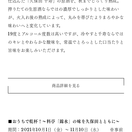
仕込んだ「久保田 千寿」の原酒を、秋までじっくり熟成。
搾りたての生原酒ならではの濃厚でしっかりとした味わい
が、火入れ後の熟成によって、丸みを帯びたよりまろやかな
味わいへと変化しています。
19度とアルコール度数は高いですが、冷やすと千寿ならでは
のキレとやわらかな酸味を、常温でとろっとした口当たりと
旨味をお楽しみいただけます。
商品詳細を見る
■おうちで乾杯！～料亭「錦水」の味を久保田とともに～
期間：2021年10月1日（金）～ 11月10日（水） ※事前