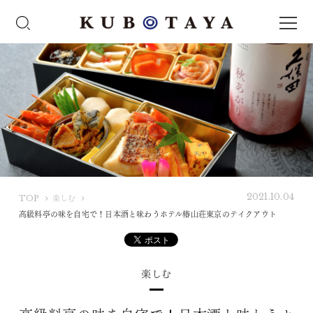
2021.10.04
K
TOP
楽しむ
U
高級料亭の味を自宅で！日本酒と味わうホテル椿山荘東京のテイクアウト
B
O
T
楽しむ
A
Y
A