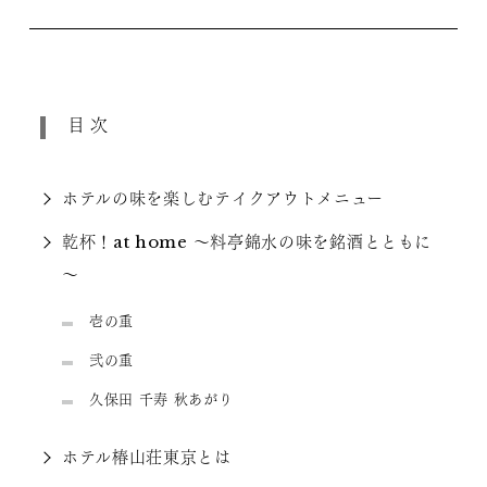
目次
ホテルの味を楽しむテイクアウトメニュー
乾杯！at home ～料亭錦水の味を銘酒とともに
～
壱の重
弐の重
久保田 千寿 秋あがり
ホテル椿山荘東京とは