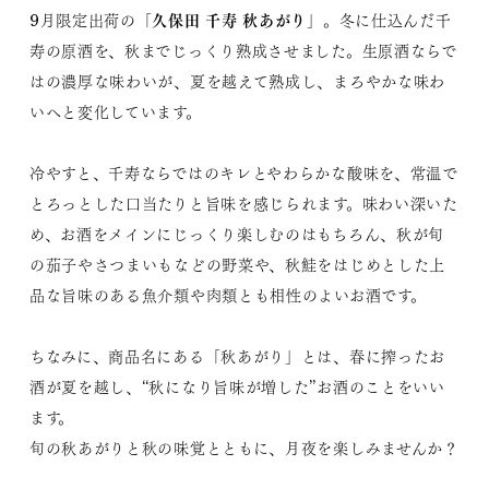
久保田 千寿 秋あがり
9月限定出荷の「
」。冬に仕込んだ千
寿の原酒を、秋までじっくり熟成させました。生原酒ならで
はの濃厚な味わいが、夏を越えて熟成し、まろやかな味わ
いへと変化しています。
冷やすと、千寿ならではのキレとやわらかな酸味を、常温で
とろっとした口当たりと旨味を感じられます。味わい深いた
め、お酒をメインにじっくり楽しむのはもちろん、秋が旬
の茄子やさつまいもなどの野菜や、秋鮭をはじめとした上
品な旨味のある魚介類や肉類とも相性のよいお酒です。
ちなみに、商品名にある「秋あがり」とは、春に搾ったお
酒が夏を越し、“秋になり旨味が増した”お酒のことをいい
ます。
旬の秋あがりと秋の味覚とともに、月夜を楽しみませんか？