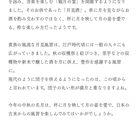
を詠み、音楽を楽しむ「観月の宴」を開催するようになり
ました。そのお供であった「月見酒」。単に月を見ながらお
酒を酌み交わすのではなく、杯に月を映して月の姿を愛で
る、粋な楽しみ方だったようです。
貴族の風流な月見風習は、江戸時代頃には一般の人々にも
広がっていきました。秋の収穫祭と結びつき、里芋などの収
穫物や新米で醸した酒を月に供え、豊作を感謝する風習
に。
現代のように団子を供えるようになったのは、この頃から
と言われています。団子の丸い形が満月と重なりますよね。
今年の中秋の名月は、杯に月を映して月の姿を愛で、日本の
古来からの風習を楽しんでみてはいかがでしょうか。