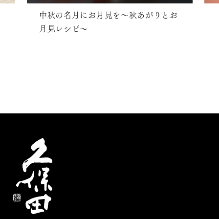
中秋の名月にお月見を〜秋あがりとお
月見レシピ〜