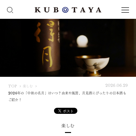
2026.06.29
K
TOP
楽しむ
U
2026年の「中秋の名月」はいつ？由来や風習、月見酒にぴったりの日本酒も
B
ご紹介！
O
T
A
楽しむ
Y
A