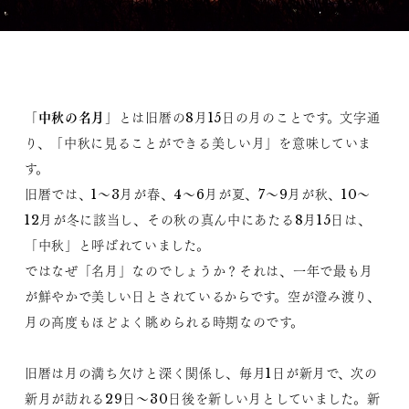
中秋の名月
「
」とは旧暦の8月15日の月のことです。文字通
り、「中秋に見ることができる美しい月」を意味していま
す。
旧暦では、1～3月が春、4～6月が夏、7～9月が秋、10～
12月が冬に該当し、その秋の真ん中にあたる8月15日は、
「中秋」と呼ばれていました。
ではなぜ「名月」なのでしょうか？それは、一年で最も月
が鮮やかで美しい日とされているからです。空が澄み渡り、
月の高度もほどよく眺められる時期なのです。
旧暦は月の満ち欠けと深く関係し、毎月1日が新月で、次の
新月が訪れる29日～30日後を新しい月としていました。新