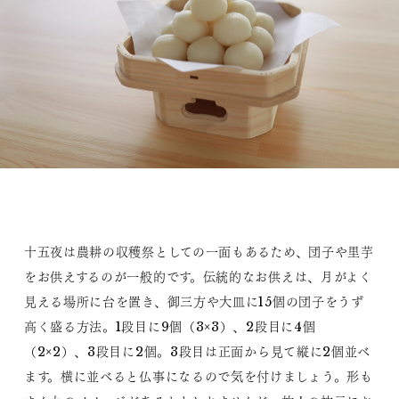
十五夜は農耕の収穫祭としての一面もあるため、団子や里芋
をお供えするのが一般的です。伝統的なお供えは、月がよく
見える場所に台を置き、御三方や大皿に15個の団子をうず
高く盛る方法。1段目に9個（3×3）、2段目に4個
（2×2）、3段目に2個。3段目は正面から見て縦に2個並べ
ます。横に並べると仏事になるので気を付けましょう。形も