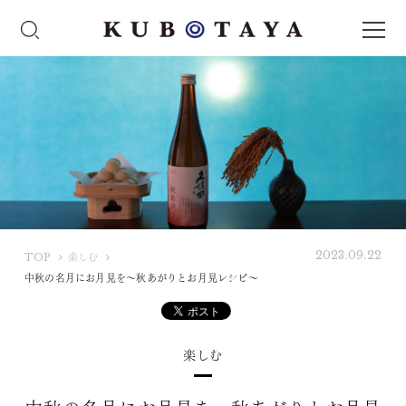
2023.09.22
K
TOP
楽しむ
U
中秋の名月にお月見を〜秋あがりとお月見レシピ〜
B
O
T
楽しむ
A
Y
A