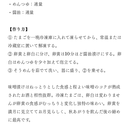
・めんつゆ：適量
・醤油：適量
【作り方】
① たまごを一晩冷凍庫に入れて凍らせてから、常温または
冷蔵室に置いて解凍する。
② 卵黄と卵白に分け、卵黄は10分ほど醤油漬けにする。卵
白はめんつゆを少々加えて泡立てる。
③ そうめんを茹でて洗い、器に盛り、②を乗せる。
味噌漬けはねっとりとした食感と程よい味噌のコクが熟成
されたお酒と相性抜群。冷凍たまごは、卵白は変わりませ
んが卵黄の食感がむっちりと変化し独特の味わい。卵黄を
満月に見立ててお月見らしく、秋あがりを飲んだ後の締め
に最高です。