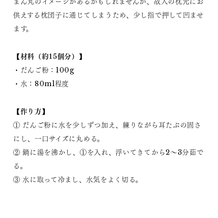
まん丸のイメージがあるかもしれませんが、故人の枕元にお
供えする枕団子に通じてしまうため、少し指で押して凹ませ
ます。
【材料（約15個分）】
・だんご粉：100g
・水：80ml程度
【作り方】
① だんご粉に水を少しずつ加え、練りながら耳たぶの固さ
にし、一口サイズに丸める。
② 鍋に湯を沸かし、①を入れ、浮いてきてから2～3分茹で
る。
③ 水に取って冷まし、水気をよく切る。