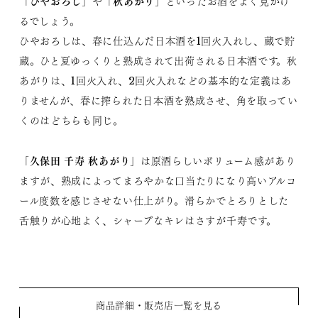
ひやおろし
秋あがり
「
」や「
」といったお酒をよく見かけ
るでしょう。
ひやおろしは、春に仕込んだ日本酒を1回火入れし、蔵で貯
蔵。ひと夏ゆっくりと熟成されて出荷される日本酒です。秋
あがりは、1回火入れ、2回火入れなどの基本的な定義はあ
りませんが、春に搾られた日本酒を熟成させ、角を取ってい
くのはどちらも同じ。
久保田 千寿 秋あがり
「
」は原酒らしいボリューム感があり
ますが、熟成によってまろやかな口当たりになり高いアルコ
ール度数を感じさせない仕上がり。滑らかでとろりとした
舌触りが心地よく、シャープなキレはさすが千寿です。
商品詳細・販売店一覧を見る