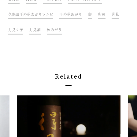
久保田千寿秋あがりレシピ
千寿秋あがり
卵
卵黄
月見
月見団子
月見酒
秋あがり
Related