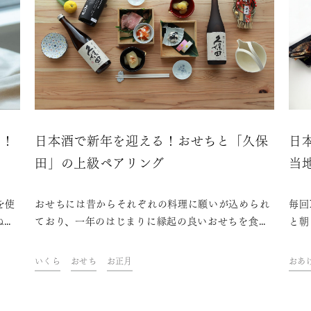
？！
日本酒で新年を迎える！おせちと「久保
日
田」の上級ペアリング
当
を使
おせちには昔からそれぞれの料理に願いが込められ
毎回
ね。
ており、一年のはじまりに縁起の良いおせちを食べ
と朝
本酒
ながら皆の幸福を祈るという風習は引き継いでいき
わい
ーズ
たいものです。そして、お正月にはお屠蘇をはじめ
楽し
いくら
おせち
お正月
おあ
用し
日本酒は欠かせません。日本酒が好きな方なら当然
部」
すの
ですが、普段あまり口にしない方も正月だけは嗜む
ァン
のではないでしょうか。おせちは日持ちさせるため
ご当