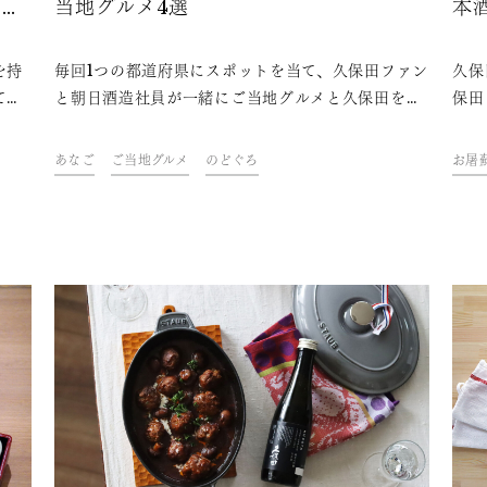
リン
当地グルメ4選
本
て
を持
毎回1つの都道府県にスポットを当て、久保田ファン
久保
て楽
と朝日酒造社員が一緒にご当地グルメと久保田を味
保田
す
わいながら、その地域やグルメにまつわるトークを
てい
方が
楽しむオンライン飲み会「久保田ご当地グルメ
「ス
あなご
ご当地グルメ
のどぐろ
お屠
み合
部」。今回は、島根県をテーマに開催しました。フ
マに
な日
ァンや社員おすすめの、久保田と楽しめる島根県の
ご当地グルメをご紹介します。
、誰
。ぜ
。