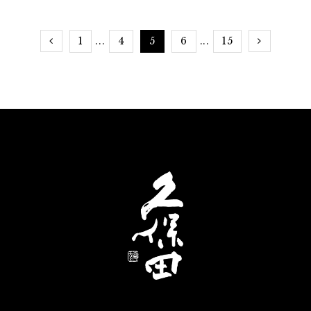
に味が濃かったりしっかり火入れされたりと、毎日
の食事とは違う調理方法です。そこで、日本酒とマ
1
4
5
6
15
...
...
リアージュさせるために一工夫。今までにないペア
リングを体感しましょう。