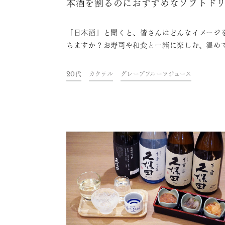
本酒を割るのにおすすめなソフトド
ク5選
「日本酒」と聞くと、皆さんはどんなイメージ
ちますか？お寿司や和食と一緒に楽しむ、温め
しむ……など、さまざまな印象があるかと思いま
が、最近では日本酒のちょっと変わった楽しみ
20代
カクテル
グレープフルーツジュース
広がっています。それは、ソフトドリンクと組
わせる方法！カクテルのように楽しめる、新た
本酒の楽しみ方です。 今回は、日本酒にあまり親し
んだことがない人から、すでにファンの方まで
でも楽しめるアレンジレシピを5つご紹介します
ひ、日本酒の新しい魅力に触れてみてください