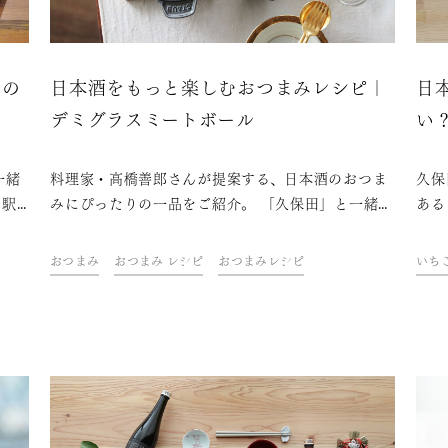
かの
日本酒をもっと楽しむおつまみレシピ｜
日
デミグラスミートボール
い
一緒
料理家・高橋善郎さんが提案する、日本酒のおつま
久保
 駅
みにぴったりの一品をご紹介。 「久保田」と一緒
ある
に、
に、ご自宅での上質なひとときをお楽しみくださ
なん
良い
い。
あり
おつまみ
おつまみ レシピ
おつまみレシピ
いち
し
なの
閉じ
りま
や味
パイ
しま