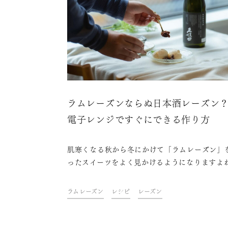
ラムレーズンならぬ日本酒レーズン
電子レンジですぐにできる作り方
肌寒くなる秋から冬にかけて「ラムレーズン」
ったスイーツをよく見かけるようになりますよ
今回はレーズンをラム酒で漬けるのではなく日
で漬けた、「ラムレーズン」ならぬ「日本酒レ
ラムレーズン
レシピ
レーズン
ン」の作り方をご紹介します！電子レンジを活
た、食べたい時にすぐ食べられる時短レシピで
で、さっそく今晩試してみませんか？