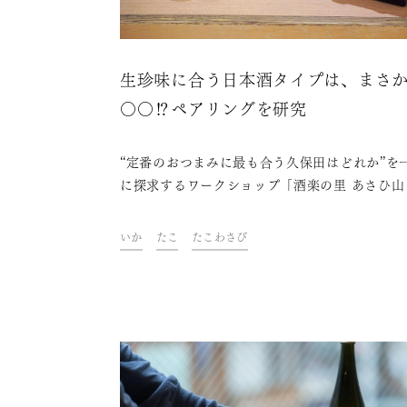
生珍味に合う日本酒タイプは、まさ
〇〇⁉ペアリングを研究
“定番のおつまみに最も合う久保田はどれか”を
に探求するワークショップ「酒楽の里 あさひ山
ナカ研究室」。第5回目は「生珍味」をテーマ
定番の日本酒4種と合わせながら、最も相性の
いか
たこ
たこわさび
組み合わせについて、参加者と一緒に研究しま
た。