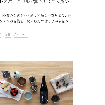
酒×スパイスの掛け算をたくさん解い
みた
田の意外な味わいや新しい楽しみ方などを、久
ファンの皆様と一緒に飲んで話しながら見つけ
くイベント「KUBOTAYA座談会」。第8回は
パイス×日本酒で”myお屠蘇”を作ろう」をテー
蘇
お燗
カルダモン
開催しました。