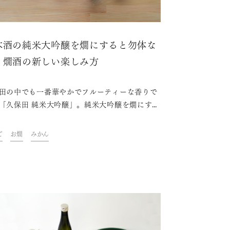
本酒の純米大吟醸を燗にすると勿体な
？燗酒の新しい楽しみ方
田の中でも一番華やかでフルーティーな香りで
「久保田 純米大吟醸」。純米大吟醸を燗にする
て勿体ないと思っていませんか？そんなことは
ません。どんな日本酒でも燗にすることは可能
ご
お燗
みかん
です。特にフルーティーな香りは温度が低いと
てしまうため、少し温めた方が分かりやすくな
す。ぬるめから熱々まで温度帯によっても香り
わいは変わってきます。今回は更に一工夫。ス
スやハーブなどを加えて新しい楽しみ方を提案
す。