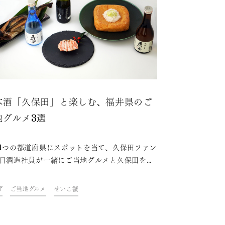
本酒「久保田」と楽しむ、福井県のご
地グルメ3選
1つの都道府県にスポットを当て、久保田ファン
日酒造社員が一緒にご当地グルメと久保田を味
ながら、その地域やグルメにまつわるトークを
むオンライン飲み会「久保田ご当地グルメ
げ
ご当地グルメ
せいこ蟹
。今回は、福井県をテーマに開催しました。フ
や社員おすすめの、久保田と楽しめる福井県の
地グルメをご紹介します。