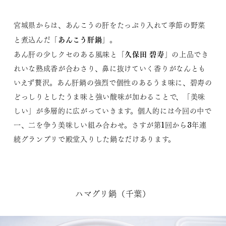
宮城県からは、あんこうの肝をたっぷり入れて季節の野菜
あんこう肝鍋
と煮込んだ「
」。
久保田 碧寿
あん肝の少しクセのある風味と「
」の上品でき
れいな熟成香が合わさり、鼻に抜けていく香りがなんとも
いえず贅沢。あん肝鍋の強烈で個性のあるうま味に、碧寿の
どっしりとしたうま味と強い酸味が加わることで、「美味
しい」が多層的に広がっていきます。個人的には今回の中で
一、二を争う美味しい組み合わせ。さすが第1回から3年連
続グランプリで殿堂入りした鍋なだけあります。
ハマグリ鍋（千葉）