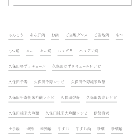
あんこう
あん肝鍋
お鍋
ご当地グルメ
ご当地鍋
もつ
もつ鍋
カニ
カニ鍋
ハマグリ
ハマグリ鍋
久保田ゆずリキュール
久保田ゆずリキュールレシピ
久保田千寿
久保田千寿レシピ
久保田千寿純米吟醸
久保田千寿純米吟醸レシピ
久保田碧寿
久保田碧寿レシピ
久保田純米大吟醸
久保田純米大吟醸レシピ
伊勢海老
土手鍋
地鶏
地鶏鍋
牛すじ
牛すじ鍋
牡蠣
牡蠣鍋