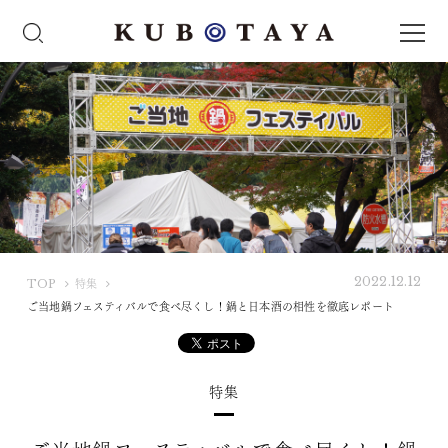
2022.12.12
K
TOP
特集
U
ご当地鍋フェスティバルで食べ尽くし！鍋と日本酒の相性を徹底レポート
B
O
T
特集
A
Y
A