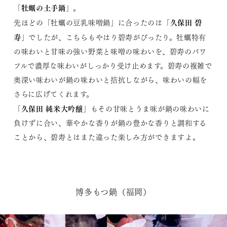
牡蠣の土手鍋
「
」。
久保田 碧
先ほどの「牡蠣の豆乳味噌鍋」に合ったのは「
寿
」でしたが、こちらもやはり碧寿がぴったり。牡蠣特有
の味わいと甘味の強い野菜と味噌の味わいを、碧寿のパワ
フルで濃厚な味わいがしっかり受け止めます。碧寿の複雑で
奥深い味わいが鍋の味わいと拮抗しながら、味わいの幅を
さらに広げてくれます。
久保田 純米大吟醸
「
」もその甘味とうま味が鍋の味わいに
負けずに合い、華やかな香りが鍋の豊かな香りと調和する
ことから、碧寿とはまた違った楽しみ方ができますよ。
博多もつ鍋（福岡）