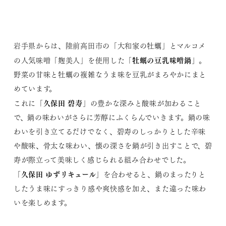
岩手県からは、陸前高田市の「大和家の牡蠣」とマルコメ
牡蠣の豆乳味噌鍋
の人気味噌「麹美人」を使用した「
」。
野菜の甘味と牡蠣の複雑なうま味を豆乳がまろやかにまと
めています。
久保田 碧寿
これに「
」の豊かな深みと酸味が加わること
で、鍋の味わいがさらに芳醇にふくらんでいきます。鍋の味
わいを引き立てるだけでなく、碧寿のしっかりとした辛味
や酸味、骨太な味わい、懐の深さを鍋が引き出すことで、碧
寿が際立って美味しく感じられる組み合わせでした。
久保田 ゆずリキュール
「
」を合わせると、鍋のまったりと
したうま味にすっきり感や爽快感を加え、また違った味わ
いを楽しめます。