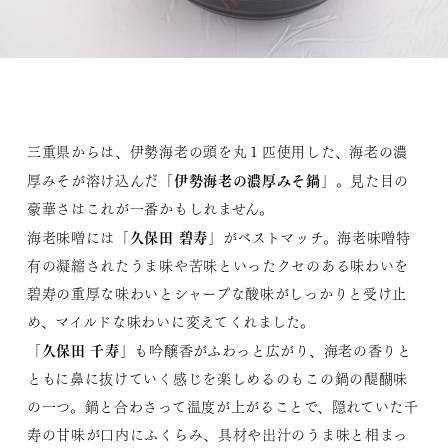
三重県からは、伊勢海老の頭を丸１匹使用した、海老の濃
伊勢海老の濃厚みそ鍋
厚みそが溶け込んだ「
」。見た目の
豪華さはこれが一番かもしれません。
久保田 碧寿
海老味噌には「
」がベストマッチ。海老味噌特
有の凝縮されたうま味や苦味といったクセのある味わいを
碧寿の重厚な味わいとシャープな酸味がしっかりと受け止
め、マイルドな味わいに変えてくれました。
久保田 千寿
「
」も吟醸香がふわっと広がり、海老の香りと
ともに鼻に抜けていく感じを楽しめるのもこの鍋の醍醐味
の一つ。鍋と合わさって温度が上がることで、隠れていた千
寿の甘味が口内にふくらみ、具材や出汁のうま味と相まっ