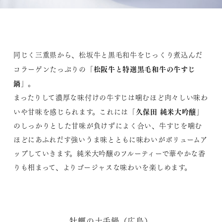
同じく三重県から、松坂牛と黒毛和牛をじっくり煮込んだ
松阪牛と特選黒毛和牛の牛すじ
コラーゲンたっぷりの「
鍋
」。
まったりして濃厚な味付けの牛すじは噛むほど肉々しい味わ
久保田 純米大吟醸
いや甘味を感じられます。これには「
」
のしっかりとした甘味が負けずによく合い、牛すじを噛む
ほどにあふれだす強いうま味とともに味わいがボリュームア
ップしていきます。純米大吟醸のフルーティーで華やかな香
りも相まって、よりゴージャスな味わいを楽しめます。
牡蠣の土手鍋（広島）