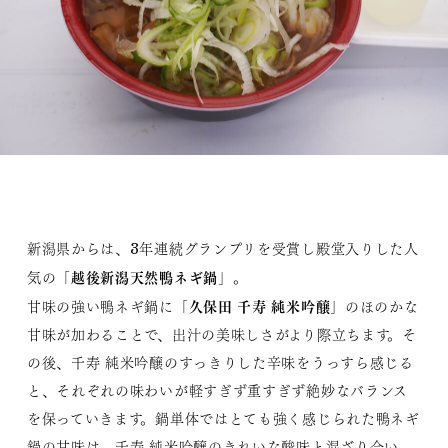
新潟県からは、3年連続グランプリを受賞し殿堂入りした人
越後新潟天然鴨ネギ鍋
気の「
」。
久保田 千寿 純米吟醸
甘味の強い鴨ネギ鍋に「
」のほのかな
甘味が加わることで、出汁の美味しさがより際立ちます。そ
の後、千寿 純米吟醸のすっきりした辛味をうっすら感じる
と、それぞれの味わいが軽すぎず重すぎず絶妙なバランス
を保っていきます。鍋単体ではとても強く感じられた鴨ネギ
鍋の甘味は、千寿 純米吟醸のきれいな酸味と混ざり合い、