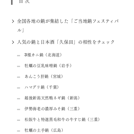
目次
全国各地の鍋が集結した「ご当地鍋フェスティバ
ル」
人気の鍋と日本酒「久保田」の相性をチェック
3種カニ鍋（北海道）
牡蠣の豆乳味噌鍋（岩手）
あんこう肝鍋（宮城）
ハマグリ鍋（千葉）
越後新潟天然鴨ネギ鍋（新潟）
伊勢海老の濃厚みそ鍋（三重）
松阪牛と特選黒毛和牛の牛すじ鍋（三重）
牡蠣の土手鍋（広島）