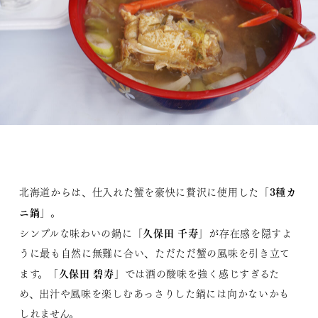
3種カ
北海道からは、仕入れた蟹を豪快に贅沢に使用した「
ニ鍋
」。
久保田 千寿
シンプルな味わいの鍋に「
」が存在感を隠すよ
うに最も自然に無難に合い、ただただ蟹の風味を引き立て
久保田 碧寿
ます。「
」では酒の酸味を強く感じすぎるた
め、出汁や風味を楽しむあっさりした鍋には向かないかも
しれません。