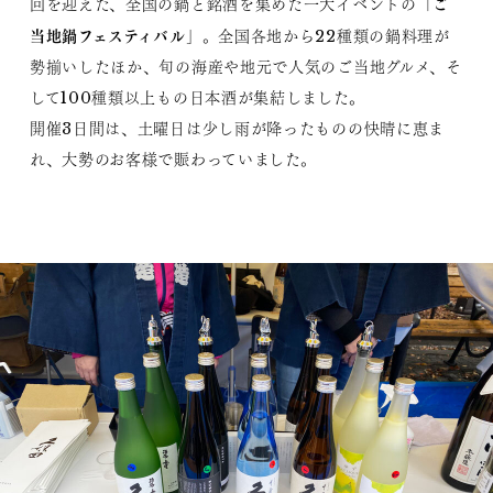
ご
回を迎えた、全国の鍋と銘酒を集めた一大イベントの「
当地鍋フェスティバル
」。全国各地から22種類の鍋料理が
勢揃いしたほか、旬の海産や地元で人気のご当地グルメ、そ
して100種類以上もの日本酒が集結しました。
開催3日間は、土曜日は少し雨が降ったものの快晴に恵ま
れ、大勢のお客様で賑わっていました。