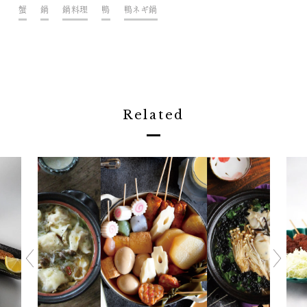
蟹
鍋
鍋料理
鴨
鴨ネギ鍋
Related