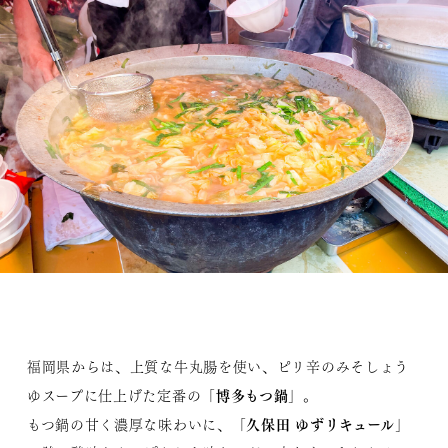
福岡県からは、上質な牛丸腸を使い、ピリ辛のみそしょう
博多もつ鍋
ゆスープに仕上げた定番の「
」。
久保田 ゆずリキュール
もつ鍋の甘く濃厚な味わいに、「
」