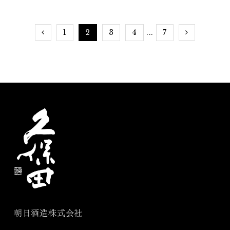
すめ3選】
ドリンク5選
1
2
3
4
7
...
朝日酒造株式会社