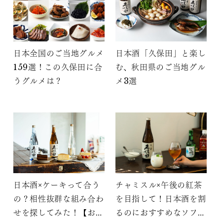
日本全国のご当地グルメ
日本酒「久保田」と楽し
159選！この久保田に合
む、秋田県のご当地グル
うグルメは？
メ3選
日本酒×ケーキって合う
チャミスル×午後の紅茶
の？相性抜群な組み合わ
を目指して！日本酒を割
せを探してみた！【おす
るのにおすすめなソフト