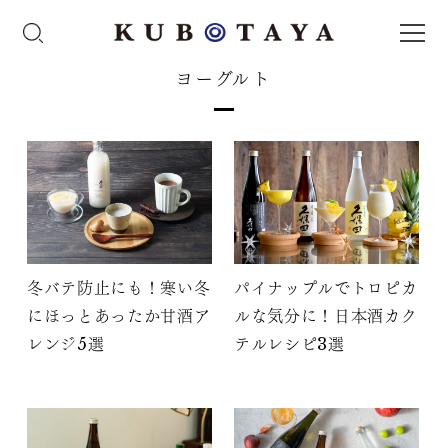
ヨーグルト
冬バテ防止にも！寒い冬
パイナップルでトロピカ
にほっとあったか甘酒ア
ルな気分に！日本酒カク
レンジ5選
テルレシピ3選