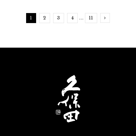
ます
クリ
1
2
3
4
11
...
敵に