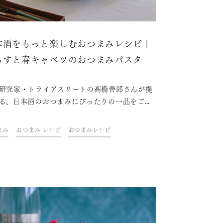
本酒をもっと楽しむおつまみレシピ｜
らすと春キャベツのおつまみパスタ
研究家・トライアスリートの高橋善郎さんが提
る、日本酒のおつまみにぴったりの一品をご紹
「久保田」と一緒に、ご自宅での上質なひとと
お楽しみください。
まみ
おつまみ レシピ
おつまみレシピ