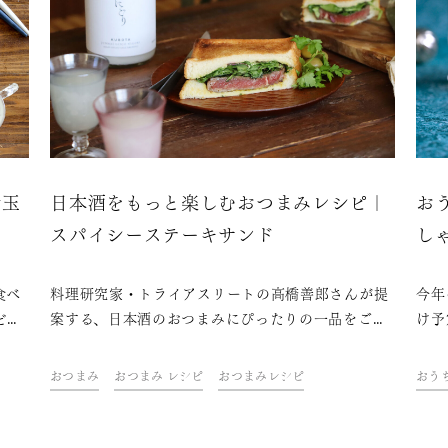
新玉
日本酒をもっと楽しむおつまみレシピ｜
お
スパイシーステーキサンド
し
食べ
料理研究家・トライアスリートの高橋善郎さんが提
今年
ど春
案する、日本酒のおつまみにぴったりの一品をご紹
け予
それ
介。「久保田」と一緒に、ご自宅での上質なひとと
方も
特徴
きをお楽しみください。
を盛
おつまみ
おつまみ レシピ
おつまみレシピ
おう
まみ
たり
エイ
かに