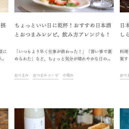
を摂
ちょっといい日に乾杯！おすすめ日本酒
日
とおつまみレシピ、飲み方アレンジも！
し
頃に
「いつもより早く仕事が終わった！」「習い事で褒
料理
半夏
められた」など、ちょっと気分が晴れやかな日の締
案す
の関
めくくりに、自宅で乾杯しませんか？ 今回は、ドリ
介。
ンク&フードクリエイター・青山金魚さんが考え
きを
おつまみ
おつまみ レシピ
小晴れ
おつ
た、日本酒と楽しみたい手軽で美味しいおつまみと
飲み方アレンジのレシピを紹介します。