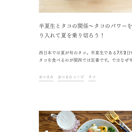
半夏生とタコの関係～タコのパワー
り入れて夏を乗り切ろう！
西日本では夏が旬のタコ。半夏生である7月2日
タコを食べるのが関西では定番です。ではなぜ
生にタコを食べるのでしょうか？タコと半夏生
係と、タコの美味しい食べ方を紹介します。
おつまみ
おつまみ レシピ
タコ