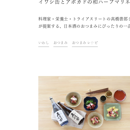
イワシ缶とアボカドの和ハーブマリ
料理家・栄養士・トライアスリートの高橋善郎
が提案する、日本酒のおつまみにぴったりの一
ご紹介。 「久保田」と一緒に、ご自宅での上質
とときをお楽しみください。
いわし
おつまみ
おつまみ レシピ