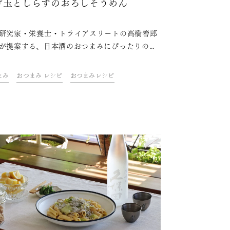
げ玉としらすのおろしそうめん
研究家・栄養士・トライアスリートの高橋善郎
が提案する、日本酒のおつまみにぴったりの一
ご紹介。 「久保田」と一緒に、ご自宅での上質
とときをお楽しみください。
まみ
おつまみ レシピ
おつまみレシピ