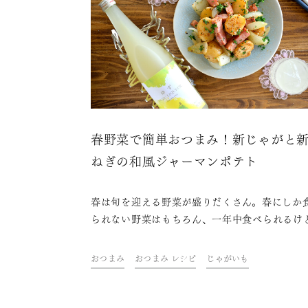
春野菜で簡単おつまみ！新じゃがと
ねぎの和風ジャーマンポテト
春は旬を迎える野菜が盛りだくさん。春にしか
られない野菜はもちろん、一年中食べられるけ
ならではの味わいを楽しめる野菜もあります。
が、じゃがいもと玉ねぎです。みずみずしさが
おつまみ
おつまみ レシピ
じゃがいも
の新じゃがいもと新玉ねぎを使った、簡単おつ
を紹介します。