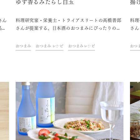
ネ
ゆず香るみたらし白玉
揚
さん
料理研究家・栄養士・トライアスリートの高橋善郎
料理
品を
さんが提案する、日本酒のおつまみにぴったりの一
さん
なひ
品をご紹介。 「久保田」と一緒に、ご自宅での上質
品を
なひとときをお楽しみください。
なひ
おつまみ
おつまみ レシピ
おつまみレシピ
おつ