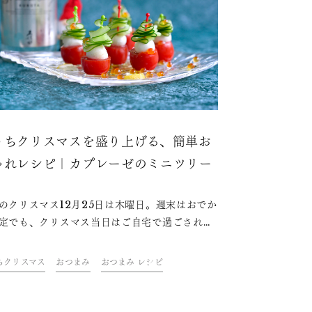
うちクリスマスを盛り上げる、簡単お
ゃれレシピ｜カプレーゼのミニツリー
のクリスマス12月25日は木曜日。週末はおでか
定でも、クリスマス当日はご自宅で過ごされる
多いのではないでしょうか。おうちクリスマス
り上げるのは、クリスマスらしい雰囲気にぴっ
ちクリスマス
おつまみ
おつまみ レシピ
の料理やケーキにお酒。ドリンク&フードクリ
ター・青山金魚さんが考えた、テーブルを華や
彩る、簡単なのにおしゃれなレシピをご紹介し