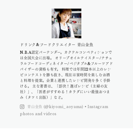
ドリンク&フードクリエイター 青山金魚
N.B.A認定バーテンダー。カクテルコンペティションで
は全国大会に出場。 オリーブオイルテイスター/ナチュ
ラルフードコーディネイター/ベジタブル&フルーツアド
バイザーの資格も有す。 料理では年間12本以上のレシ
ピコンテストを勝ち抜き、現在は家時間を楽しむお酒
と料理を提案。企業と連携したレシピ開発を多く手掛
ける。 主な著書は、「即決！選ばレシピ（主婦の友
社）」、「医者がすすめる！カラダにいい最強おつま
み（タツミ出版）」など。
青山金魚 (@kiyomi_aoyama) • Instagram
photos and videos