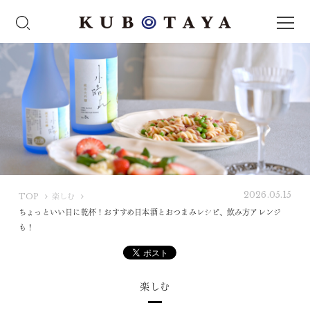
2026.05.15
K
TOP
楽しむ
U
ちょっといい日に乾杯！おすすめ日本酒とおつまみレシピ、飲み方アレンジ
B
も！
O
T
A
楽しむ
Y
A