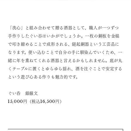
「洗心」と組み合わせて贈る酒器として、職人が一つずつ
手作りしたぐい吞はいかがでしょうか。一枚の銅板を金槌
で叩き縮めることで成形される、鎚起銅器という工芸品に
なります。使い込むことで自分の手に馴染んでいくため、一
緒に年を重ねてくれる酒器と言えるかもしれません。底が丸
くテーブルに置くとゆらゆら揺れ、酒を注ぐことで安定する
という遊び心ある作りも魅力的です。
ぐい呑 銀線文
15,000円（税込16,500円）