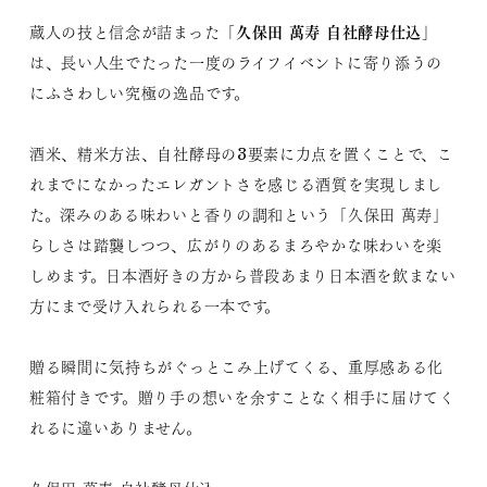
久保田 萬寿 自社酵母仕込」
蔵人の技と信念が詰まった「
は、長い人生でたった一度のライフイベントに寄り添うの
にふさわしい究極の逸品です。
酒米、精米方法、自社酵母の3要素に力点を置くことで、こ
れまでになかったエレガントさを感じる酒質を実現しまし
た。深みのある味わいと香りの調和という「久保田 萬寿」
らしさは踏襲しつつ、広がりのあるまろやかな味わいを楽
しめます。日本酒好きの方から普段あまり日本酒を飲まない
方にまで受け入れられる一本です。
贈る瞬間に気持ちがぐっとこみ上げてくる、重厚感ある化
粧箱付きです。贈り手の想いを余すことなく相手に届けてく
れるに違いありません。