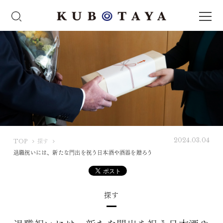
2024.03.04
K
TOP
探す
U
退職祝いには、新たな門出を祝う日本酒や酒器を贈ろう
B
O
T
探す
A
Y
A