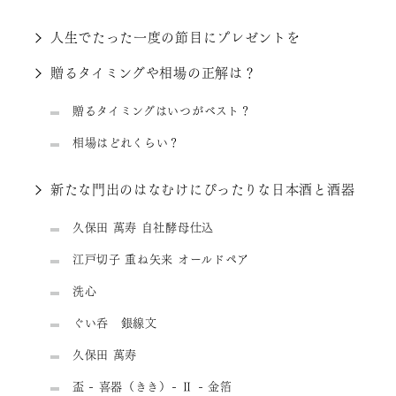
人生でたった一度の節目にプレゼントを
贈るタイミングや相場の正解は？
贈るタイミングはいつがベスト？
相場はどれくらい？
新たな門出のはなむけにぴったりな日本酒と酒器
久保田 萬寿 自社酵母仕込
江戸切子 重ね矢来 オールドペア
洗心
ぐい呑 銀線文
久保田 萬寿
盃 - 喜器（きき）- Ⅱ - 金箔