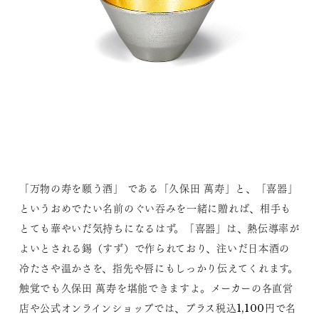
「万物の寿を願う酒」 である「久保田 萬寿」と、「喜器」
というおめでたい名前のぐい吞みを一緒に贈れば、相手も
とても華やいだ気持ちになるはず。「喜器」は、熱伝導率が
よいとされる錫（すず）で作られており、注いだ日本酒の
冷たさや温かさを、指先や唇にもしっかり伝えてくれます。
触覚でも久保田 萬寿を堪能できますよ。メーカーの各直営
店や公式オンラインショップでは、プラス税込1,100円で名