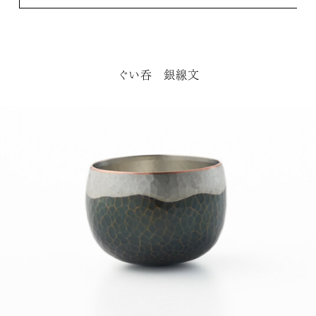
ぐい呑 銀線文