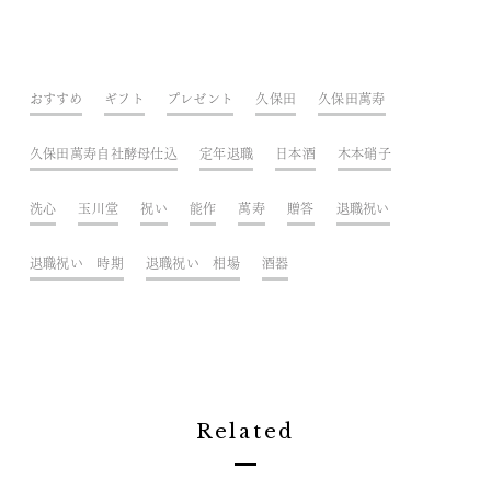
おすすめ
ギフト
プレゼント
久保田
久保田萬寿
久保田萬寿自社酵母仕込
定年退職
日本酒
木本硝子
洗心
玉川堂
祝い
能作
萬寿
贈答
退職祝い
退職祝い 時期
退職祝い 相場
酒器
Related