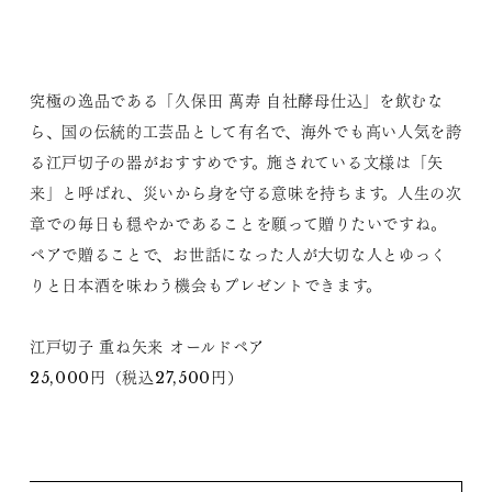
究極の逸品である「久保田 萬寿 自社酵母仕込」を飲むな
ら、国の伝統的工芸品として有名で、海外でも高い人気を誇
る江戸切子の器がおすすめです。施されている文様は「矢
来」と呼ばれ、災いから身を守る意味を持ちます。人生の次
章での毎日も穏やかであることを願って贈りたいですね。
ペアで贈ることで、お世話になった人が大切な人とゆっく
りと日本酒を味わう機会もプレゼントできます。
江戸切子 重ね矢来 オールドペア
25,000円（税込27,500円）