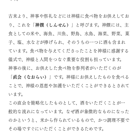
古来より、神事や祭礼などには神様に食べ物をお供えしてお
神饌（しんせん）
り、これを「
」と呼びます。神饌には、主
食としての米や、海魚、川魚、野鳥、水鳥、海菜、野菜、菓
子、塩、水などが捧げられ、そのうちの一つに酒も含まれ
ています。食べ物を与えてくださったことを神様に感謝する
儀式で、神様と人間をつなぐ重要な役割も担っています。
神事の後に、お供えした食べ物を参列者がいただくのが
直会（なおらい）
「
」です。神様にお供えしたものを食べる
ことで、神様の恩恵や加護をいただくことができるとされて
います。
この直会を簡略化したものとして、酒をいただくことが一
般的な流れになっています。なぜ酒が象徴的なものになった
のかというと、米から作られているもので、かつ調理不要で
その場ですぐにいただくことができるためです。