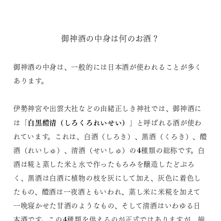
御神酒の中身は何のお酒？
御神酒の中身は、一般的には日本酒が使われることが多く
あります。
伊勢神宮や出雲大社などの由緒正しき神社では、御神酒に
白黒醴清（しろくろれいせい）
は「
」と呼ばれる酒が使わ
れています。これは、白酒（しろき）、黒酒（くろき）、醴
酒（れいしゅ）、清酒（せいしゅ）の4種類の総称です。白
酒は糀と蒸した米と水で作ったもろみを醸造したどぶろ
く、黒酒は白酒に植物の枝を灰にして加え、灰色に着色し
たもの、醴酒は一夜酒ともいわれ、蒸し米に米糀を加えて
一晩寝かせた甘酒のようなもの、そして清酒はいわゆる日
本酒です。この4種類を供えるのが正式ではありますが、揃