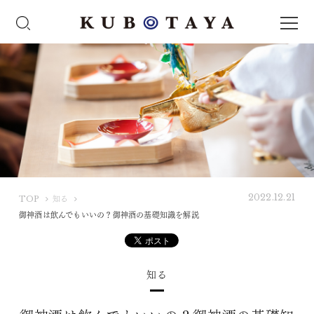
2022.12.21
K
TOP
知る
U
御神酒は飲んでもいいの？御神酒の基礎知識を解説
B
O
T
知る
A
Y
A