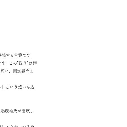
登場する言葉です。
す。この"洗う"は汚
や願い、固定観念と
る」という想いも込
長嶋茂雄氏が愛飲し
でしょうか。両手を