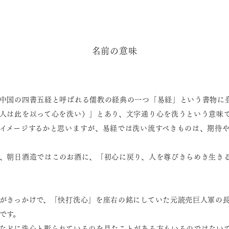
名前の意味
中国の四書五経と呼ばれる儒教の経典の一つ「易経」という書物に
人は此を以って心を洗い）」とあり、文字通り心を洗うという意味で
イメージするかと思いますが、易経では洗い流すべきものは、期待
、朝日酒造ではこのお酒に、「初心に戻り、人を尊びきらめき生き
がきっかけで、「快打洗心」を座右の銘にしていた元読売巨人軍の
です。
などに洗心と彫られているのを見たことがある方もいるのではない