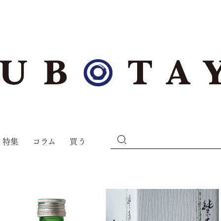
特集
コラム
買う