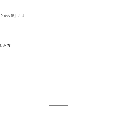
たかね錦」とは
しみ方