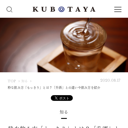
2020.08.17
K
TOP
知る
U
粋な飲み方「もっきり」とは？「升酒」との違いや飲み方を紹介
B
O
T
知る
A
Y
A